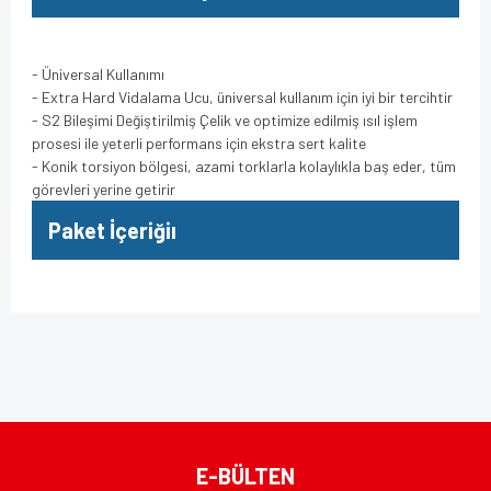
- Üniversal Kullanımı
- Extra Hard Vidalama Ucu, üniversal kullanım için iyi bir tercihtir
- S2 Bileşimi Değiştirilmiş Çelik ve optimize edilmiş ısıl işlem
prosesi ile yeterli performans için ekstra sert kalite
- Konik torsiyon bölgesi, azami torklarla kolaylıkla baş eder, tüm
görevleri yerine getirir
Paket İçeriğiı
Bu ürünün fiyat bilgisi, resim, ürün açıklamalarında ve diğer
konularda yetersiz gördüğünüz noktaları öneri formunu
Bu ürüne ilk yorumu siz yapın!
kullanarak tarafımıza iletebilirsiniz.
Görüş ve önerileriniz için teşekkür ederiz.
Yorum Yaz
Ürün resmi kalitesiz, bozuk veya görüntülenemiyor.
E-BÜLTEN