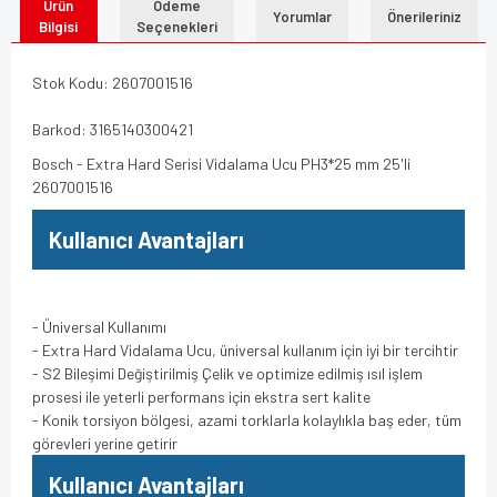
Ürün
Ödeme
Yorumlar
Önerileriniz
Bilgisi
Seçenekleri
Stok Kodu: 2607001516
Barkod: 3165140300421
Bosch - Extra Hard Serisi Vidalama Ucu PH3*25 mm 25'li
2607001516
Kullanıcı Avantajları
- Üniversal Kullanımı
- Extra Hard Vidalama Ucu, üniversal kullanım için iyi bir tercihtir
- S2 Bileşimi Değiştirilmiş Çelik ve optimize edilmiş ısıl işlem
prosesi ile yeterli performans için ekstra sert kalite
- Konik torsiyon bölgesi, azami torklarla kolaylıkla baş eder, tüm
görevleri yerine getirir
Kullanıcı Avantajları