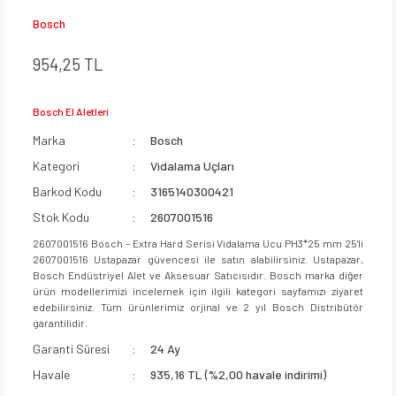
Bosch
954,25 TL
Bosch El Aletleri
Marka
Bosch
Kategori
Vidalama Uçları
Barkod Kodu
3165140300421
Stok Kodu
2607001516
2607001516 Bosch - Extra Hard Serisi Vidalama Ucu PH3*25 mm 25'li
2607001516 Ustapazar güvencesi ile satın alabilirsiniz. Ustapazar,
Bosch Endüstriyel Alet ve Aksesuar Satıcısıdır. Bosch marka diğer
ürün modellerimizi incelemek için ilgili kategori sayfamızı ziyaret
edebilirsiniz. Tüm ürünlerimiz orjinal ve 2 yıl Bosch Distribütör
garantilidir.
Garanti Süresi
24 Ay
Havale
935,16 TL (%2,00 havale indirimi)