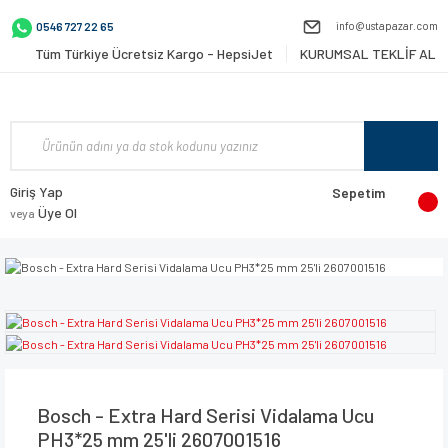
info@ustapazar.com
0546 727 22 65
Tüm Türkiye Ücretsiz Kargo - HepsiJet
KURUMSAL TEKLİF AL
Giriş Yap
Sepetim
Üye Ol
veya
Bosch - Extra Hard Serisi Vidalama Ucu
PH3*25 mm 25'li 2607001516