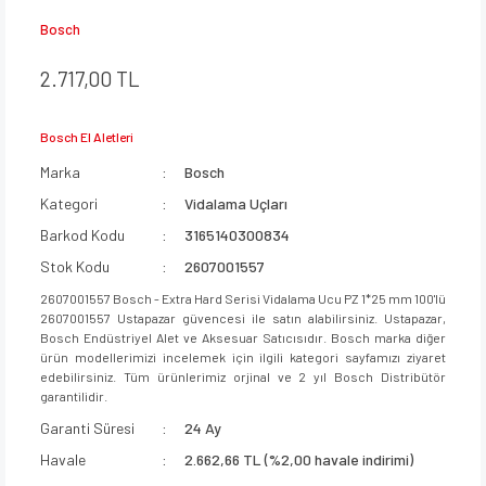
Bosch
2.717,00 TL
Bosch El Aletleri
Marka
Bosch
Kategori
Vidalama Uçları
Barkod Kodu
3165140300834
Stok Kodu
2607001557
2607001557 Bosch - Extra Hard Serisi Vidalama Ucu PZ 1*25 mm 100'lü
2607001557 Ustapazar güvencesi ile satın alabilirsiniz. Ustapazar,
Bosch Endüstriyel Alet ve Aksesuar Satıcısıdır. Bosch marka diğer
ürün modellerimizi incelemek için ilgili kategori sayfamızı ziyaret
edebilirsiniz. Tüm ürünlerimiz orjinal ve 2 yıl Bosch Distribütör
garantilidir.
Garanti Süresi
24 Ay
Havale
2.662,66 TL (%2,00 havale indirimi)