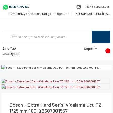
info@ustapazar.com
0546 727 22 65
Tüm Türkiye Ücretsiz Kargo - HepsiJet
KURUMSAL TEKLİF AL
Giriş Yap
Sepetim
Üye Ol
veya
Bosch - Extra Hard Serisi Vidalama Ucu PZ
1*25 mm 100'lü 2607001557