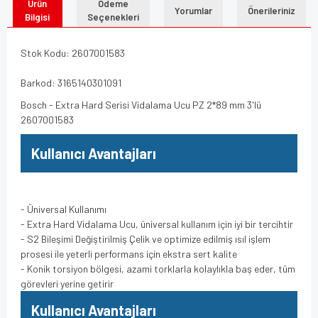
Ürün
Ödeme
Yorumlar
Önerileriniz
Bilgisi
Seçenekleri
Stok Kodu: 2607001583
Barkod: 3165140301091
Bosch - Extra Hard Serisi Vidalama Ucu PZ 2*89 mm 3'lü
2607001583
Kullanıcı Avantajları
- Üniversal Kullanımı
- Extra Hard Vidalama Ucu, üniversal kullanım için iyi bir tercihtir
- S2 Bileşimi Değiştirilmiş Çelik ve optimize edilmiş ısıl işlem
prosesi ile yeterli performans için ekstra sert kalite
- Konik torsiyon bölgesi, azami torklarla kolaylıkla baş eder, tüm
görevleri yerine getirir
Kullanıcı Avantajları