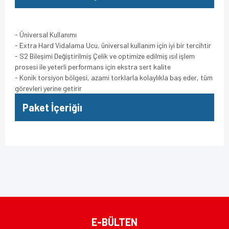
- Üniversal Kullanımı
- Extra Hard Vidalama Ucu, üniversal kullanım için iyi bir tercihtir
- S2 Bileşimi Değiştirilmiş Çelik ve optimize edilmiş ısıl işlem
prosesi ile yeterli performans için ekstra sert kalite
- Konik torsiyon bölgesi, azami torklarla kolaylıkla baş eder, tüm
görevleri yerine getirir
Paket İçeriğiı
Bu ürünün fiyat bilgisi, resim, ürün açıklamalarında ve diğer
konularda yetersiz gördüğünüz noktaları öneri formunu
Bu ürüne ilk yorumu siz yapın!
kullanarak tarafımıza iletebilirsiniz.
Görüş ve önerileriniz için teşekkür ederiz.
Yorum Yaz
Ürün resmi kalitesiz, bozuk veya görüntülenemiyor.
E-BÜLTEN