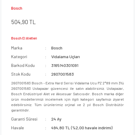
Bosch
504,90 TL
Bosch El Aletleri
Marka
Bosch
Kategori
Vidalama Uçları
Barkod Kodu
3165140301091
Stok Kodu
2607001583
2607001583 Bosch - Extra Hard Serisi Vidalama Ucu PZ 2*89 mm 3'lü
2607001583 Ustapazar güvencesi ile satın alabilirsiniz. Ustapazar,
Bosch Endüstriyel Alet ve Aksesuar Satıcısıdır. Bosch marka diğer
ürün modellerimizi incelemek için ilgili kategori sayfamızı ziyaret
edebilirsiniz. Tüm ürünlerimiz orjinal ve 2 yıl Bosch Distribütör
garantilidir.
Garanti Süresi
24 Ay
Havale
494,80 TL (%2,00 havale indirimi)