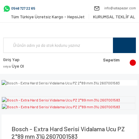
info@ustapazar.com
0546 727 22 65
Tüm Türkiye Ücretsiz Kargo - HepsiJet
KURUMSAL TEKLİF AL
Giriş Yap
Sepetim
Üye Ol
veya
Bosch - Extra Hard Serisi Vidalama Ucu PZ
2*89 mm 3'lü 2607001583