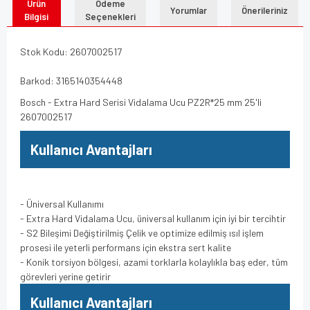
Ürün
Ödeme
Yorumlar
Önerileriniz
Bilgisi
Seçenekleri
Stok Kodu: 2607002517
Barkod: 3165140354448
Bosch - Extra Hard Serisi Vidalama Ucu PZ2R*25 mm 25'li
2607002517
Kullanıcı Avantajları
- Üniversal Kullanımı
- Extra Hard Vidalama Ucu, üniversal kullanım için iyi bir tercihtir
- S2 Bileşimi Değiştirilmiş Çelik ve optimize edilmiş ısıl işlem
prosesi ile yeterli performans için ekstra sert kalite
- Konik torsiyon bölgesi, azami torklarla kolaylıkla baş eder, tüm
görevleri yerine getirir
Kullanıcı Avantajları