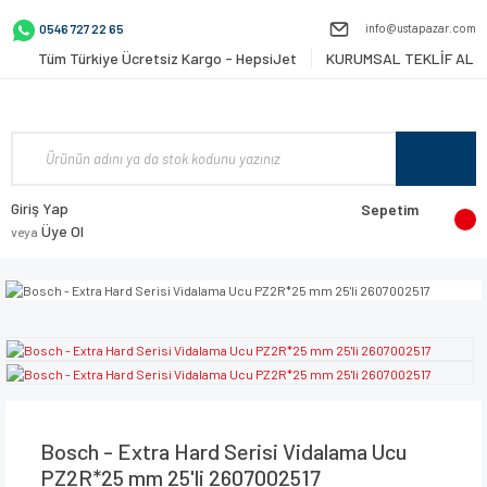
info@ustapazar.com
0546 727 22 65
Tüm Türkiye Ücretsiz Kargo - HepsiJet
KURUMSAL TEKLİF AL
Giriş Yap
Sepetim
Üye Ol
veya
Bosch - Extra Hard Serisi Vidalama Ucu
PZ2R*25 mm 25'li 2607002517