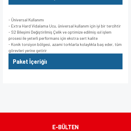
- Üniversal Kullanımı
- Extra Hard Vidalama Ucu, üniversal kullanım için iyi bir tercihtir
- S2 Bileşimi Değiştirilmiş Çelik ve optimize edilmiş ısıl işlem
prosesi ile yeterli performans için ekstra sert kalite
- Konik torsiyon bölgesi, azami torklarla kolaylıkla baş eder, tüm
görevleri yerine getirir
Paket İçeriğiı
Bu ürünün fiyat bilgisi, resim, ürün açıklamalarında ve diğer
konularda yetersiz gördüğünüz noktaları öneri formunu
Bu ürüne ilk yorumu siz yapın!
kullanarak tarafımıza iletebilirsiniz.
Görüş ve önerileriniz için teşekkür ederiz.
Yorum Yaz
Ürün resmi kalitesiz, bozuk veya görüntülenemiyor.
E-BÜLTEN