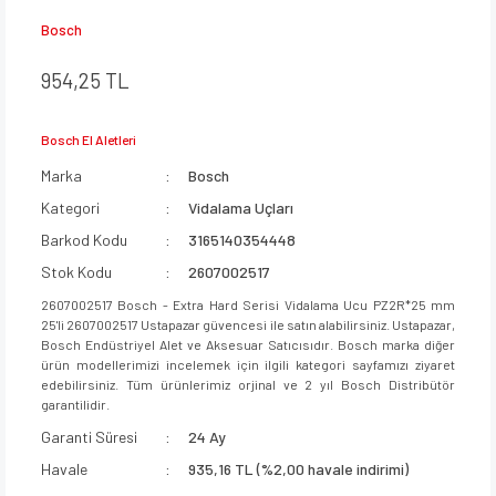
Bosch
954,25 TL
Bosch El Aletleri
Marka
Bosch
Kategori
Vidalama Uçları
Barkod Kodu
3165140354448
Stok Kodu
2607002517
2607002517 Bosch - Extra Hard Serisi Vidalama Ucu PZ2R*25 mm
25'li 2607002517 Ustapazar güvencesi ile satın alabilirsiniz. Ustapazar,
Bosch Endüstriyel Alet ve Aksesuar Satıcısıdır. Bosch marka diğer
ürün modellerimizi incelemek için ilgili kategori sayfamızı ziyaret
edebilirsiniz. Tüm ürünlerimiz orjinal ve 2 yıl Bosch Distribütör
garantilidir.
Garanti Süresi
24 Ay
Havale
935,16 TL (%2,00 havale indirimi)