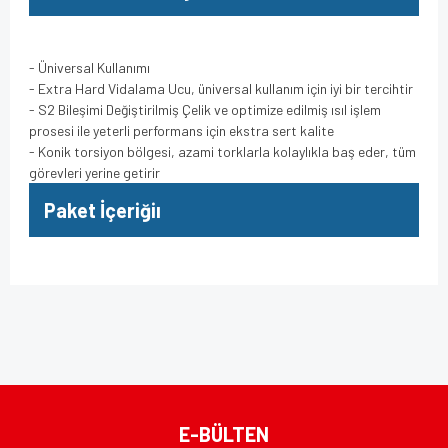
- Üniversal Kullanımı
- Extra Hard Vidalama Ucu, üniversal kullanım için iyi bir tercihtir
- S2 Bileşimi Değiştirilmiş Çelik ve optimize edilmiş ısıl işlem
prosesi ile yeterli performans için ekstra sert kalite
- Konik torsiyon bölgesi, azami torklarla kolaylıkla baş eder, tüm
görevleri yerine getirir
Paket İçeriğiı
Bu ürünün fiyat bilgisi, resim, ürün açıklamalarında ve diğer
konularda yetersiz gördüğünüz noktaları öneri formunu
Bu ürüne ilk yorumu siz yapın!
kullanarak tarafımıza iletebilirsiniz.
Görüş ve önerileriniz için teşekkür ederiz.
Yorum Yaz
Ürün resmi kalitesiz, bozuk veya görüntülenemiyor.
E-BÜLTEN