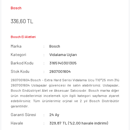
Bosch
336,60 TL
Bosch El Aletleri
Marka
Bosch
Kategori
Vidalama Uçları
Barkod Kodu
3165140301305
Stok Kodu
2607001604
2607001604 Bosch - Extra Hard Serisi Vidalama Ucu T10*25 mm 3'lü
2607001604 Ustapazar güvencesi ile satın alabilirsiniz. Ustapazar,
Bosch Endüstriyel Alet ve Aksesuar Satıcısıdır. Bosch marka diğer
ürün modellerimizi incelemek için ilgili kategori sayfamızı ziyaret
edebilirsiniz. Tüm ürünlerimiz orjinal ve 2 yıl Bosch Distribütör
garantilidir.
Garanti Süresi
24 Ay
Havale
329,87 TL (%2,00 havale indirimi)