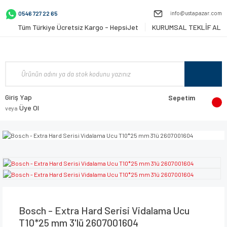
info@ustapazar.com
0546 727 22 65
Tüm Türkiye Ücretsiz Kargo - HepsiJet
KURUMSAL TEKLİF AL
Giriş Yap
Sepetim
Üye Ol
veya
Bosch - Extra Hard Serisi Vidalama Ucu
T10*25 mm 3'lü 2607001604