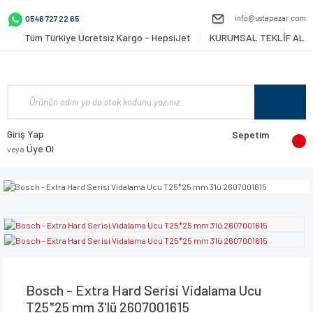
info@ustapazar.com
0546 727 22 65
Tüm Türkiye Ücretsiz Kargo - HepsiJet
KURUMSAL TEKLİF AL
Giriş Yap
Sepetim
Üye Ol
veya
Bosch - Extra Hard Serisi Vidalama Ucu
T25*25 mm 3'lü 2607001615