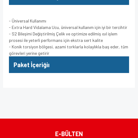
- Üniversal Kullanımı
- Extra Hard Vidalama Ucu, üniversal kullanım için iyi bir tercihtir
- S2 Bileşimi Değiştirilmiş Çelik ve optimize edilmiş ısıl işlem
prosesi ile yeterli performans için ekstra sert kalite
- Konik torsiyon bölgesi, azami torklarla kolaylıkla baş eder, tüm
görevleri yerine getirir
Paket İçeriğiı
Bu ürünün fiyat bilgisi, resim, ürün açıklamalarında ve diğer
konularda yetersiz gördüğünüz noktaları öneri formunu
Bu ürüne ilk yorumu siz yapın!
kullanarak tarafımıza iletebilirsiniz.
Görüş ve önerileriniz için teşekkür ederiz.
Yorum Yaz
Ürün resmi kalitesiz, bozuk veya görüntülenemiyor.
E-BÜLTEN