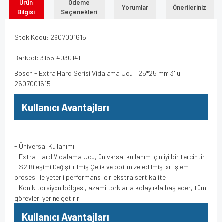
Ürün
Ödeme
Yorumlar
Önerileriniz
Bilgisi
Seçenekleri
Stok Kodu: 2607001615
Barkod: 3165140301411
Bosch - Extra Hard Serisi Vidalama Ucu T25*25 mm 3'lü
2607001615
Kullanıcı Avantajları
- Üniversal Kullanımı
- Extra Hard Vidalama Ucu, üniversal kullanım için iyi bir tercihtir
- S2 Bileşimi Değiştirilmiş Çelik ve optimize edilmiş ısıl işlem
prosesi ile yeterli performans için ekstra sert kalite
- Konik torsiyon bölgesi, azami torklarla kolaylıkla baş eder, tüm
görevleri yerine getirir
Kullanıcı Avantajları