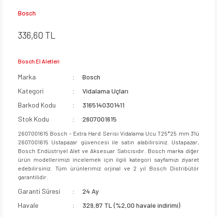
Bosch
336,60 TL
Bosch El Aletleri
Marka
Bosch
Kategori
Vidalama Uçları
Barkod Kodu
3165140301411
Stok Kodu
2607001615
2607001615 Bosch - Extra Hard Serisi Vidalama Ucu T25*25 mm 3'lü
2607001615 Ustapazar güvencesi ile satın alabilirsiniz. Ustapazar,
Bosch Endüstriyel Alet ve Aksesuar Satıcısıdır. Bosch marka diğer
ürün modellerimizi incelemek için ilgili kategori sayfamızı ziyaret
edebilirsiniz. Tüm ürünlerimiz orjinal ve 2 yıl Bosch Distribütör
garantilidir.
Garanti Süresi
24 Ay
Havale
329,87 TL (%2,00 havale indirimi)