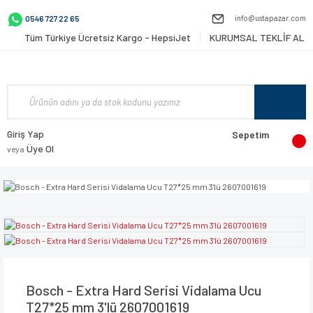
info@ustapazar.com
0546 727 22 65
Tüm Türkiye Ücretsiz Kargo - HepsiJet
KURUMSAL TEKLİF AL
Giriş Yap
Sepetim
Üye Ol
veya
Bosch - Extra Hard Serisi Vidalama Ucu
T27*25 mm 3'lü 2607001619