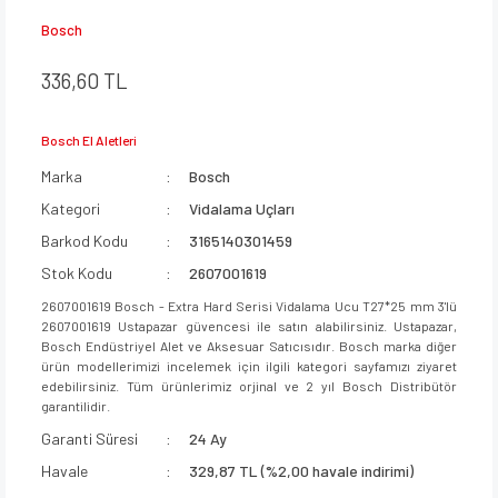
Bosch
336,60 TL
Bosch El Aletleri
Marka
Bosch
Kategori
Vidalama Uçları
Barkod Kodu
3165140301459
Stok Kodu
2607001619
2607001619 Bosch - Extra Hard Serisi Vidalama Ucu T27*25 mm 3'lü
2607001619 Ustapazar güvencesi ile satın alabilirsiniz. Ustapazar,
Bosch Endüstriyel Alet ve Aksesuar Satıcısıdır. Bosch marka diğer
ürün modellerimizi incelemek için ilgili kategori sayfamızı ziyaret
edebilirsiniz. Tüm ürünlerimiz orjinal ve 2 yıl Bosch Distribütör
garantilidir.
Garanti Süresi
24 Ay
Havale
329,87 TL (%2,00 havale indirimi)