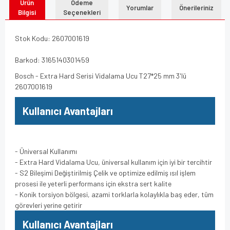
Ürün
Ödeme
Yorumlar
Önerileriniz
Bilgisi
Seçenekleri
Stok Kodu: 2607001619
Barkod: 3165140301459
Bosch - Extra Hard Serisi Vidalama Ucu T27*25 mm 3'lü
2607001619
Kullanıcı Avantajları
- Üniversal Kullanımı
- Extra Hard Vidalama Ucu, üniversal kullanım için iyi bir tercihtir
- S2 Bileşimi Değiştirilmiş Çelik ve optimize edilmiş ısıl işlem
prosesi ile yeterli performans için ekstra sert kalite
- Konik torsiyon bölgesi, azami torklarla kolaylıkla baş eder, tüm
görevleri yerine getirir
Kullanıcı Avantajları