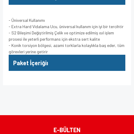
- Üniversal Kullanımı
- Extra Hard Vidalama Ucu, üniversal kullanım için iyi bir tercihtir
- S2 Bileşimi Değiştirilmiş Çelik ve optimize edilmiş ısıl işlem
prosesi ile yeterli performans için ekstra sert kalite
- Konik torsiyon bölgesi, azami torklarla kolaylıkla baş eder, tüm
görevleri yerine getirir
Paket İçeriğiı
Bu ürünün fiyat bilgisi, resim, ürün açıklamalarında ve diğer
konularda yetersiz gördüğünüz noktaları öneri formunu
Bu ürüne ilk yorumu siz yapın!
kullanarak tarafımıza iletebilirsiniz.
Görüş ve önerileriniz için teşekkür ederiz.
Yorum Yaz
Ürün resmi kalitesiz, bozuk veya görüntülenemiyor.
E-BÜLTEN