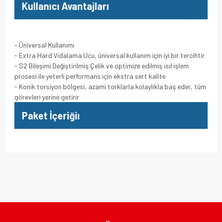
Kullanıcı Avantajları
- Üniversal Kullanımı
- Extra Hard Vidalama Ucu, üniversal kullanım için iyi bir tercihtir
- S2 Bileşimi Değiştirilmiş Çelik ve optimize edilmiş ısıl işlem
prosesi ile yeterli performans için ekstra sert kalite
- Konik torsiyon bölgesi, azami torklarla kolaylıkla baş eder, tüm
görevleri yerine getirir
Paket İçeriğiı
Bu ürünün fiyat bilgisi, resim, ürün açıklamalarında ve diğer
konularda yetersiz gördüğünüz noktaları öneri formunu
Bu ürüne ilk yorumu siz yapın!
kullanarak tarafımıza iletebilirsiniz.
Görüş ve önerileriniz için teşekkür ederiz.
Yorum Yaz