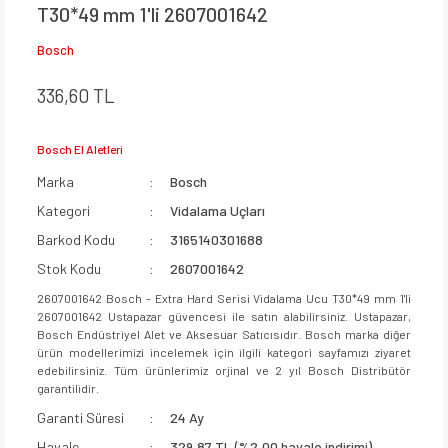
T30*49 mm 1'li 2607001642
Bosch
336,60 TL
Bosch El Aletleri
Marka
Bosch
Kategori
Vidalama Uçları
Barkod Kodu
3165140301688
Stok Kodu
2607001642
2607001642 Bosch - Extra Hard Serisi Vidalama Ucu T30*49 mm 1'li
2607001642 Ustapazar güvencesi ile satın alabilirsiniz. Ustapazar,
Bosch Endüstriyel Alet ve Aksesuar Satıcısıdır. Bosch marka diğer
ürün modellerimizi incelemek için ilgili kategori sayfamızı ziyaret
edebilirsiniz. Tüm ürünlerimiz orjinal ve 2 yıl Bosch Distribütör
garantilidir.
Garanti Süresi
24 Ay
Havale
329,87 TL (%2,00 havale indirimi)