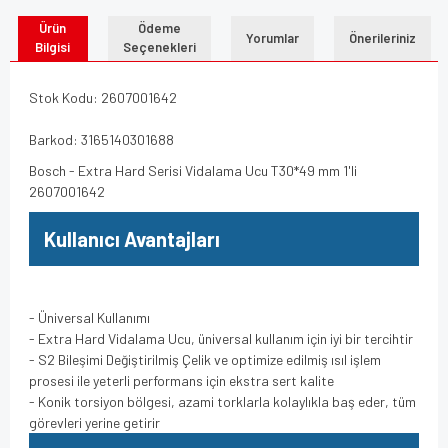
Ürün
Ödeme
Yorumlar
Önerileriniz
Bilgisi
Seçenekleri
Stok Kodu: 2607001642
Barkod: 3165140301688
Bosch - Extra Hard Serisi Vidalama Ucu T30*49 mm 1'li
2607001642
Kullanıcı Avantajları
- Üniversal Kullanımı
- Extra Hard Vidalama Ucu, üniversal kullanım için iyi bir tercihtir
- S2 Bileşimi Değiştirilmiş Çelik ve optimize edilmiş ısıl işlem
prosesi ile yeterli performans için ekstra sert kalite
- Konik torsiyon bölgesi, azami torklarla kolaylıkla baş eder, tüm
görevleri yerine getirir