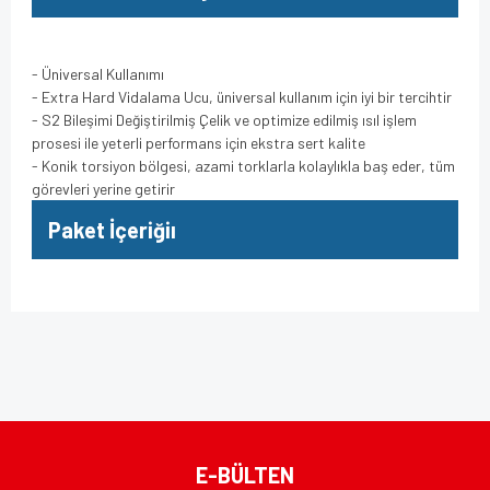
- Üniversal Kullanımı
- Extra Hard Vidalama Ucu, üniversal kullanım için iyi bir tercihtir
- S2 Bileşimi Değiştirilmiş Çelik ve optimize edilmiş ısıl işlem
prosesi ile yeterli performans için ekstra sert kalite
- Konik torsiyon bölgesi, azami torklarla kolaylıkla baş eder, tüm
görevleri yerine getirir
Paket İçeriğiı
Bu ürünün fiyat bilgisi, resim, ürün açıklamalarında ve diğer
konularda yetersiz gördüğünüz noktaları öneri formunu
Bu ürüne ilk yorumu siz yapın!
kullanarak tarafımıza iletebilirsiniz.
Görüş ve önerileriniz için teşekkür ederiz.
Yorum Yaz
Ürün resmi kalitesiz, bozuk veya görüntülenemiyor.
E-BÜLTEN