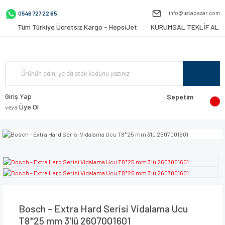
info@ustapazar.com
0546 727 22 65
Tüm Türkiye Ücretsiz Kargo - HepsiJet
KURUMSAL TEKLİF AL
Giriş Yap
Sepetim
Üye Ol
veya
Bosch - Extra Hard Serisi Vidalama Ucu
T8*25 mm 3'lü 2607001601