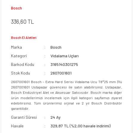
Bosch
336,60 TL
Bosch El Aletleri
Marka
Bosch
Kategori
Vidalama Uçları
Barkod Kodu
3165140301275
Stok Kodu
2607001601
2607001601 Bosch - Extra Hard Serisi Vidalama Ucu T8*25 mm 3'lü
2607001601 Ustapazar güvencesi ile satın alabilirsiniz. Ustapazar,
Bosch Endüstriyel Alet ve Aksesuar Satıcısıdır. Bosch marka diğer
ürün modellerimizi incelemek için ilgili kategori sayfamızı ziyaret
edebilirsiniz. Tüm ürünlerimiz orjinal ve 2 yıl Bosch Distribütör
garantilidir.
Garanti Süresi
24 Ay
Havale
329,87 TL (%2,00 havale indirimi)