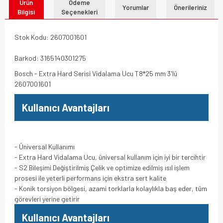
Ürün
Ödeme
Yorumlar
Önerileriniz
Bilgisi
Seçenekleri
Stok Kodu: 2607001601
Barkod: 3165140301275
Bosch - Extra Hard Serisi Vidalama Ucu T8*25 mm 3'lü
2607001601
Kullanıcı Avantajları
- Üniversal Kullanımı
- Extra Hard Vidalama Ucu, üniversal kullanım için iyi bir tercihtir
- S2 Bileşimi Değiştirilmiş Çelik ve optimize edilmiş ısıl işlem
prosesi ile yeterli performans için ekstra sert kalite
- Konik torsiyon bölgesi, azami torklarla kolaylıkla baş eder, tüm
görevleri yerine getirir
Kullanıcı Avantajları