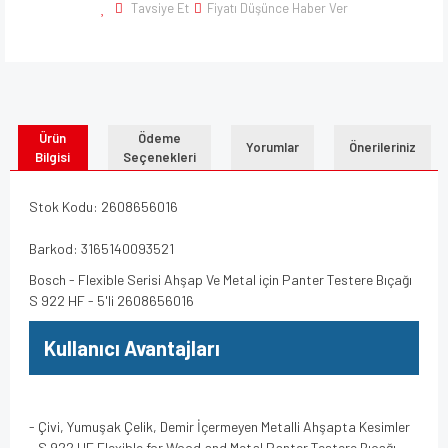
Tavsiye Et
Fiyatı Düşünce Haber Ver
Ürün
Ödeme
Yorumlar
Önerileriniz
Bilgisi
Seçenekleri
Stok Kodu: 2608656016
Barkod: 3165140093521
Bosch - Flexible Serisi Ahşap Ve Metal için Panter Testere Bıçağı
S 922 HF - 5'li 2608656016
Kullanıcı Avantajları
- Çivi, Yumuşak Çelik, Demir İçermeyen Metalli Ahşapta Kesimler
- S 922 HF Flexible for Wood and Metal Panter Testere Bıçağı,