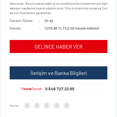
Satıcısıdır. Bosch marka diğer ürün modellerimizi incelemek için ilgili
kategori sayfamızı ziyaret edebilirsiniz. Tüm ürünlerimiz orjinal ve 2 yıl
Bosch Distribütör garantilidir.
Garanti Süresi
24 Ay
Havale
1.070,99 TL (%2,00 havale indirimi)
GELİNCE HABER VER
İletişim ve Banka Bilgileri
0 546 727 22 65
Teknik
Destek
Paylaş: