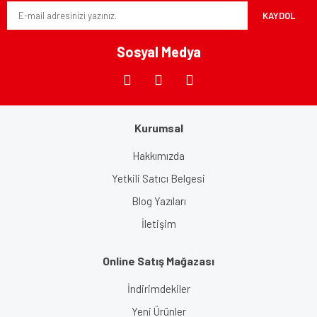
KAYDOL
Ürün fiyatı diğer sitelerden daha pahalı.
Bu ürüne benzer farklı alternatifler olmalı.
Sosyal Medya
Kurumsal
Gönder
Hakkımızda
Yetkili Satıcı Belgesi
Blog Yazıları
İletişim
Online Satış Mağazası
İndirimdekiler
Yeni Ürünler