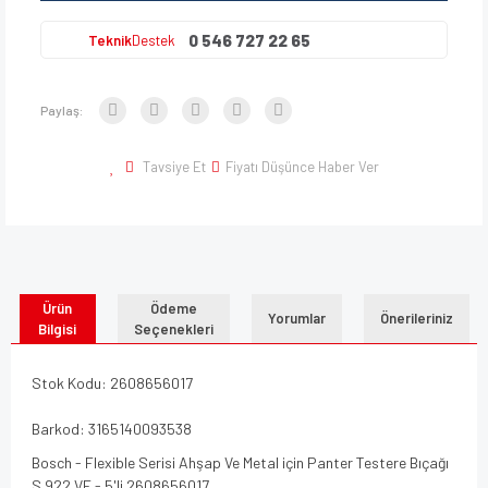
0 546 727 22 65
Teknik
Destek
Paylaş:
Tavsiye Et
Fiyatı Düşünce Haber Ver
Ürün
Ödeme
Yorumlar
Önerileriniz
Bilgisi
Seçenekleri
Stok Kodu: 2608656017
Barkod: 3165140093538
Bosch - Flexible Serisi Ahşap Ve Metal için Panter Testere Bıçağı
S 922 VF - 5'li 2608656017