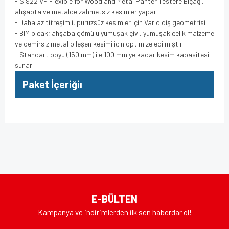
- S 922 VF Flexible for Wood and Metal Panter Testere Bıçağı,
ahşapta ve metalde zahmetsiz kesimler yapar
- Daha az titreşimli, pürüzsüz kesimler için Vario diş geometrisi
- BIM bıçak; ahşaba gömülü yumuşak çivi, yumuşak çelik malzeme
ve demirsiz metal bileşen kesimi için optimize edilmiştir
- Standart boyu (150 mm) ile 100 mm'ye kadar kesim kapasitesi
sunar
Paket İçeriğiı
Bu ürünün fiyat bilgisi, resim, ürün açıklamalarında ve diğer
konularda yetersiz gördüğünüz noktaları öneri formunu
Bu ürüne ilk yorumu siz yapın!
kullanarak tarafımıza iletebilirsiniz.
Görüş ve önerileriniz için teşekkür ederiz.
Yorum Yaz
Ürün resmi kalitesiz, bozuk veya görüntülenemiyor.
E-BÜLTEN
Ürün açıklamasında eksik bilgiler bulunuyor.
Kampanya ve indirimlerden ilk sen haberdar ol!
Ürün bilgilerinde hatalar bulunuyor.