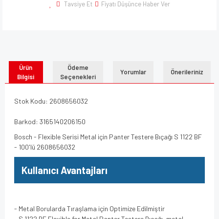
Tavsiye Et
Fiyatı Düşünce Haber Ver
Ürün
Ödeme
Yorumlar
Önerileriniz
Bilgisi
Seçenekleri
Stok Kodu: 2608656032
Barkod: 3165140206150
Bosch - Flexible Serisi Metal için Panter Testere Bıçağı S 1122 BF
- 100'lü 2608656032
Kullanıcı Avantajları
- Metal Borularda Tıraşlama için Optimize Edilmiştir
- S 1122 BF Flexible for Metal Panter Testere Bıçağı, metal