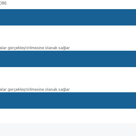
5086
şmalar gerçekleştirilmesine olanak sağlar
şmalar gerçekleştirilmesine olanak sağlar
e diğer konularda yetersiz gördüğünüz noktaları öneri formunu kullanarak tarafımı