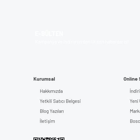
Görüş ve önerileriniz için teşekkür ederiz.
Ürün resmi kalitesiz, bozuk veya görüntülenem
Ürün açıklamasında eksik bilgiler bulunuyor.
E-BÜLTEN
Ürün bilgilerinde hatalar bulunuyor.
Kampanya ve indirimlerden ilk sen haberdar ol!
Ürün fiyatı diğer sitelerden daha pahalı.
Bu ürüne benzer farklı alternatifler olmalı.
Kurumsal
Online 
Hakkımızda
İndir
Yetkili Satıcı Belgesi
Yeni 
Blog Yazıları
Mark
İletişim
Bosch