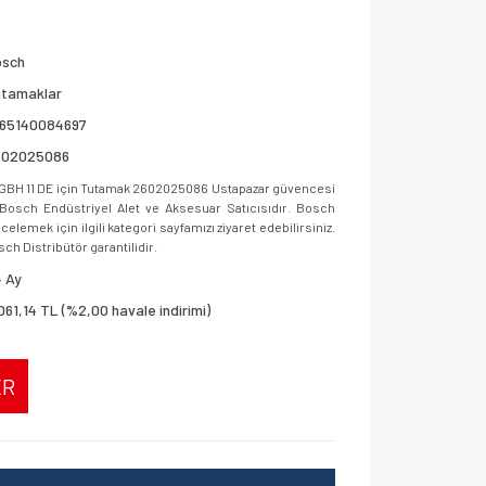
osch
utamaklar
165140084697
602025086
GBH 11 DE için Tutamak 2602025086 Ustapazar güvencesi
ar, Bosch Endüstriyel Alet ve Aksesuar Satıcısıdır. Bosch
elemek için ilgili kategori sayfamızı ziyaret edebilirsiniz.
sch Distribütör garantilidir.
 Ay
061,14 TL (%2,00 havale indirimi)
ER