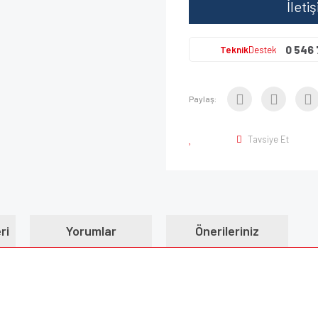
İleti
0 546 
Teknik
Destek
Paylaş:
Tavsiye Et
ri
Yorumlar
Önerileriniz