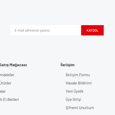
Bu ürüne ilk yorumu siz yapın!
iyor.
Yorum Yaz
KAYDOL
Satış Mağazası
İletişim
imdekiler
İletişim Formu
Gönder
Ürünler
Havale Bildirimi
alar
Yeni Üyelik
 El Aletleri
Üye Girişi
Şifremi Unuttum