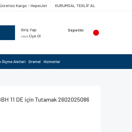
Ücretsiz Kargo - HepsiJet
KURUMSAL TEKLİF AL
Giriş Yap
Sepetim
Üye Ol
veya
 Ölçme Aletleri
Dremel
Hizmetler
GBH 11 DE için Tutamak 2602025086