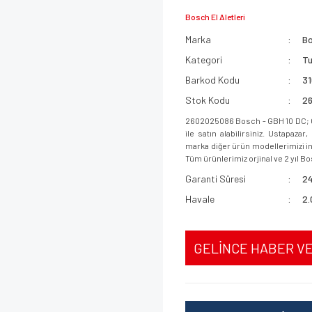
Bosch El Aletleri
Marka
B
Kategori
T
Barkod Kodu
3
Stok Kodu
2
2602025086 Bosch - GBH 10 DC; 
ile satın alabilirsiniz. Ustapaz
marka diğer ürün modellerimizi inc
Tüm ürünlerimiz orjinal ve 2 yıl Bo
Garanti Süresi
24
Havale
2.
GELİNCE HABER V