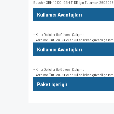
Bosch - GBH 10 DC; GBH 11 DE için Tutamak 260202
Kullanıcı Avantajları
- Kırıcı Deliciler ile Güvenli Çalışma
- Yardımcı Tutucu, kırıcılar kullanılırken güvenli çalı
Kullanıcı Avantajları
- Kırıcı Deliciler ile Güvenli Çalışma
- Yardımcı Tutucu, kırıcılar kullanılırken güvenli çalı
Paket İçeriğiı
Bu ürünün fiyat bilgisi, resim, ürün açıklamalarında v