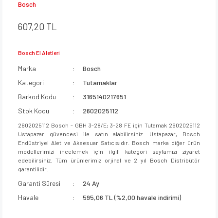
Bosch
607,20 TL
Bosch El Aletleri
Marka
Bosch
Kategori
Tutamaklar
Barkod Kodu
3165140217651
Stok Kodu
2602025112
2602025112 Bosch - GBH 3-28/E; 3-28 FE için Tutamak 2602025112
Ustapazar güvencesi ile satın alabilirsiniz. Ustapazar, Bosch
Endüstriyel Alet ve Aksesuar Satıcısıdır. Bosch marka diğer ürün
modellerimizi incelemek için ilgili kategori sayfamızı ziyaret
edebilirsiniz. Tüm ürünlerimiz orjinal ve 2 yıl Bosch Distribütör
garantilidir.
Garanti Süresi
24 Ay
Havale
595,06 TL (%2,00 havale indirimi)