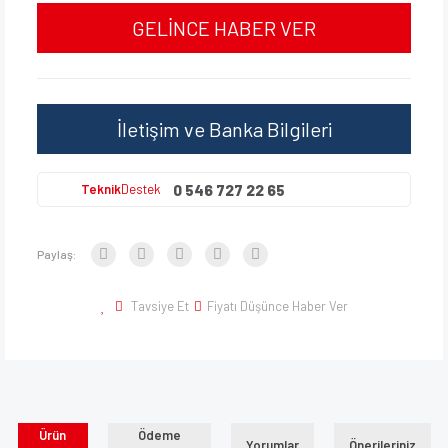
GELİNCE HABER VER
İletişim ve Banka Bilgileri
0 546 727 22 65
Teknik
Destek
Paylaş:
Tavsiye Et
Fiyatı Düşünce Haber Ver
Ürün
Ödeme
Yorumlar
Önerileriniz