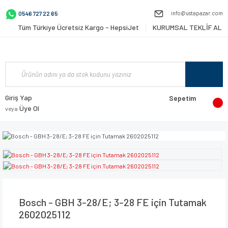
info@ustapazar.com
0546 727 22 65
Tüm Türkiye Ücretsiz Kargo - HepsiJet
KURUMSAL TEKLİF AL
Giriş Yap
Sepetim
Üye Ol
veya
Bosch - GBH 3-28/E; 3-28 FE için Tutamak
2602025112