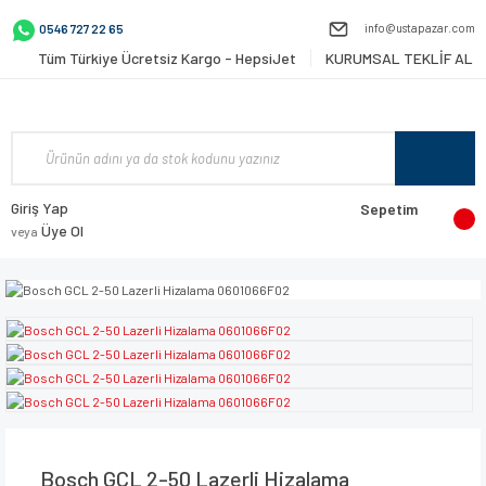
info@ustapazar.com
0546 727 22 65
Tüm Türkiye Ücretsiz Kargo - HepsiJet
KURUMSAL TEKLİF AL
Giriş Yap
Sepetim
Üye Ol
veya
Bosch GCL 2-50 Lazerli Hizalama