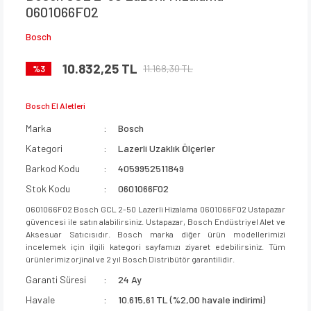
0601066F02
Bosch
10.832,25 TL
11.168,30 TL
%3
Bosch El Aletleri
Marka
Bosch
Kategori
Lazerli Uzaklık Ölçerler
Barkod Kodu
4059952511849
Stok Kodu
0601066F02
0601066F02 Bosch GCL 2-50 Lazerli Hizalama 0601066F02 Ustapazar
güvencesi ile satın alabilirsiniz. Ustapazar, Bosch Endüstriyel Alet ve
Aksesuar Satıcısıdır. Bosch marka diğer ürün modellerimizi
incelemek için ilgili kategori sayfamızı ziyaret edebilirsiniz. Tüm
ürünlerimiz orjinal ve 2 yıl Bosch Distribütör garantilidir.
Garanti Süresi
24 Ay
Havale
10.615,61 TL (%2,00 havale indirimi)