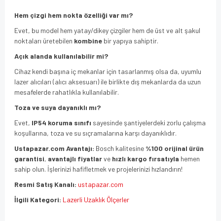
Hem çizgi hem nokta özelliği var mı?
Evet, bu model hem yatay/dikey çizgiler hem de üst ve alt şakul
noktaları üretebilen
kombine
bir yapıya sahiptir.
Açık alanda kullanılabilir mi?
Cihaz kendi başına iç mekanlar için tasarlanmış olsa da, uyumlu
lazer alıcıları (alıcı aksesuarı) ile birlikte dış mekanlarda da uzun
mesafelerde rahatlıkla kullanılabilir.
Toza ve suya dayanıklı mı?
Evet,
IP54 koruma sınıfı
sayesinde şantiyelerdeki zorlu çalışma
koşullarına, toza ve su sıçramalarına karşı dayanıklıdır.
Ustapazar.com Avantajı:
Bosch kalitesine
%100 orijinal ürün
garantisi
,
avantajlı fiyatlar
ve
hızlı kargo fırsatıyla
hemen
sahip olun. İşlerinizi hafifletmek ve projelerinizi hızlandırın!
Resmi Satış Kanalı:
ustapazar.com
İlgili Kategori:
Lazerli Uzaklık Ölçerler