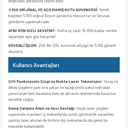
doğrudan adresinize teslim edilir.
%100 ORİJİNAL VE AÇILMAMIŞ KUTU GÜVENCESİ:
Yetkili
bayiden %100 orijinal Bosch garantisi mevcuttur ve faturalı
gönderim yapılmaktadır.
AYNI GÜN HIZLI SEVKİYAT:
Hafta içi saat 15:00’e kadar verilen
siparişler aynı gün kargoda!
GÜVENLİ İŞLEM:
256-Bit SSL korumalı altyapı ile %100 güvenli
alışveriş.
Kullanıcı Avantajları
Çift Fonksiyonlu Çizgi ve Nokta Lazer Teknolojisi:
Yatay ve
dikey çizgilerin yanı sıra yukarı ve aşağı yönlü şakul noktaları
yansıtarak hem hizalama hem de aktarım işlemlerinde kusursuz
esneklik sağlar.
Geniş Çalışma Alanı ve Alıcı Desteği:
Güçlü lazer çizgileri
sayesinde standart iç mekanlarda üstün görünürlük sunarken,
uyumlu lazer alıcıları ile birlikte dış mekanlarda da geniş bir
menzilde kullanılabilir.