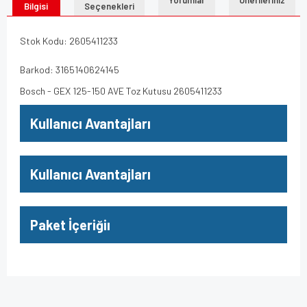
Bilgisi
Seçenekleri
Stok Kodu: 2605411233
Barkod: 3165140624145
Bosch - GEX 125-150 AVE Toz Kutusu 2605411233
Kullanıcı Avantajları
Kullanıcı Avantajları
Paket İçeriğiı
Bu ürünün fiyat bilgisi, resim, ürün açıklamalarında ve diğer