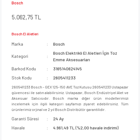
Bosch
5.062,75 TL
Bosch El Aletleri
Marka
Bosch
Bosch Elektrikli El Aletleri İçin Toz
Kategori
Emme Aksesuarları
Barkod Kodu
3165140624145
Stok Kodu
2605411233
2605411233 Bosch - GEX 125-150 AVE Toz Kutusu 2605411233 Ustapazar
güvencesi ile satın alabilirsiniz. Ustapazar, Bosch Endüstriyel Alet ve
Aksesuar Satıcısıdır. Bosch marka diğer ürün modellerimizi
incelemek için ilgili kategori sayfamızı ziyaret edebilirsiniz. Tüm
ürünlerimiz orjinal ve 2 yıl Bosch Distribütör garantilidir.
Garanti Süresi
24 Ay
Havale
4.961,49 TL (%2,00 havale indirimi)