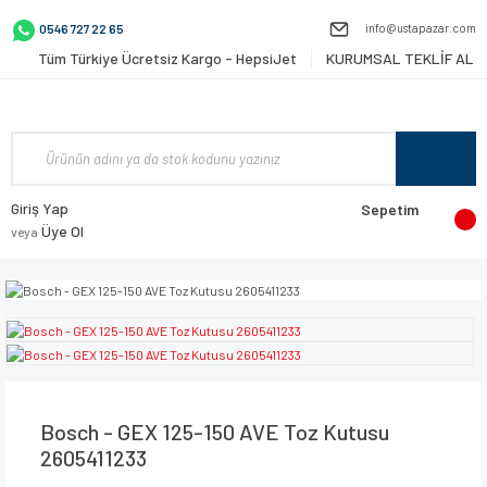
info@ustapazar.com
0546 727 22 65
Tüm Türkiye Ücretsiz Kargo - HepsiJet
KURUMSAL TEKLİF AL
Giriş Yap
Sepetim
Üye Ol
veya
Bosch - GEX 125-150 AVE Toz Kutusu
2605411233