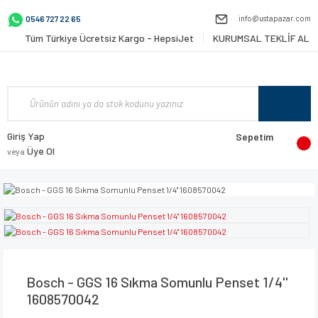
info@ustapazar.com
0546 727 22 65
Tüm Türkiye Ücretsiz Kargo - HepsiJet
KURUMSAL TEKLİF AL
Giriş Yap
Sepetim
Üye Ol
veya
Bosch - GGS 16 Sıkma Somunlu Penset 1/4''
1608570042