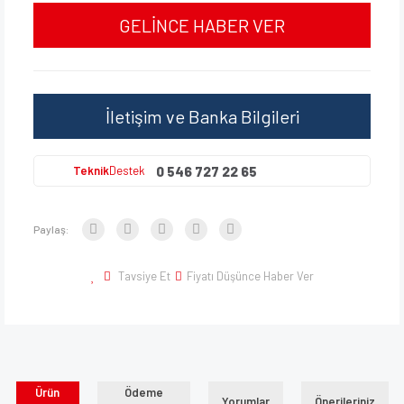
GELİNCE HABER VER
İletişim ve Banka Bilgileri
0 546 727 22 65
Teknik
Destek
Paylaş:
Tavsiye Et
Fiyatı Düşünce Haber Ver
Ürün
Ödeme
Yorumlar
Önerileriniz