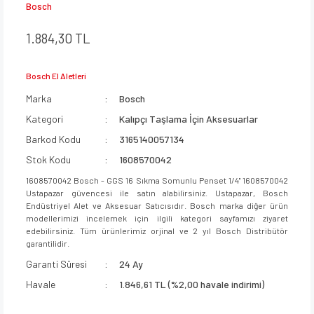
Bosch
1.884,30 TL
Bosch El Aletleri
Marka
Bosch
Kategori
Kalıpçı Taşlama İçin Aksesuarlar
Barkod Kodu
3165140057134
Stok Kodu
1608570042
1608570042 Bosch - GGS 16 Sıkma Somunlu Penset 1/4'' 1608570042
Ustapazar güvencesi ile satın alabilirsiniz. Ustapazar, Bosch
Endüstriyel Alet ve Aksesuar Satıcısıdır. Bosch marka diğer ürün
modellerimizi incelemek için ilgili kategori sayfamızı ziyaret
edebilirsiniz. Tüm ürünlerimiz orjinal ve 2 yıl Bosch Distribütör
garantilidir.
Garanti Süresi
24 Ay
Havale
1.846,61 TL (%2,00 havale indirimi)