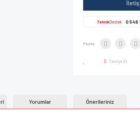
İleti
0 546 
Teknik
Destek
Paylaş:
Tavsiye Et
ri
Yorumlar
Önerileriniz