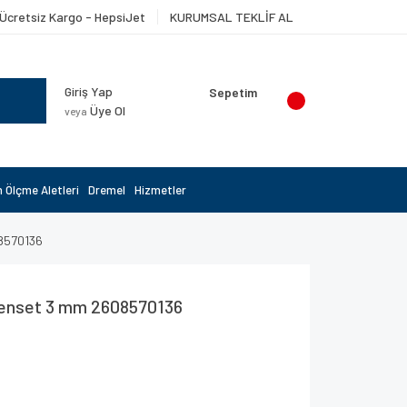
Ücretsiz Kargo - HepsiJet
KURUMSAL TEKLİF AL
Giriş Yap
Sepetim
Üye Ol
veya
 Ölçme Aletleri
Dremel
Hizmetler
8570136
enset 3 mm 2608570136