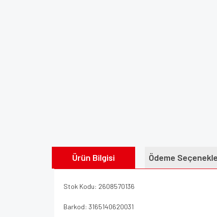
Ürün Bilgisi
Ödeme Seçenekle
Stok Kodu: 2608570136
Barkod: 3165140620031