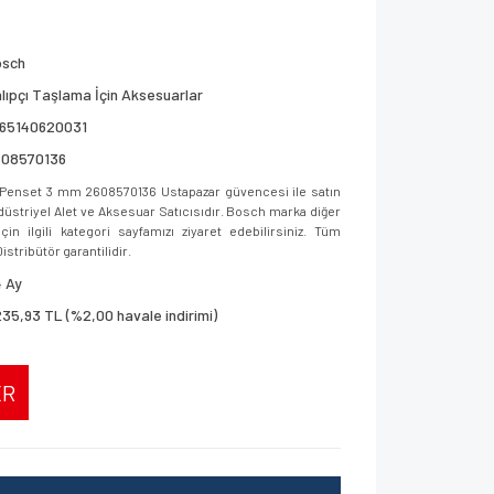
osch
lıpçı Taşlama İçin Aksesuarlar
165140620031
608570136
enset 3 mm 2608570136 Ustapazar güvencesi ile satın
ndüstriyel Alet ve Aksesuar Satıcısıdır. Bosch marka diğer
in ilgili kategori sayfamızı ziyaret edebilirsiniz. Tüm
istribütör garantilidir.
 Ay
235,93 TL (%2,00 havale indirimi)
ER