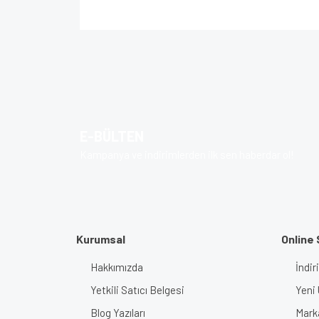
Bu ürünün fiyat bilgisi, resim, ürün açıklamalarında v
Görüş ve önerileriniz için teşekkür ederiz.
Ürün resmi kalitesiz, bozuk veya görüntülenem
Ürün açıklamasında eksik bilgiler bulunuyor.
E-BÜLTEN
Ürün bilgilerinde hatalar bulunuyor.
Kampanya ve indirimlerden ilk sen haberdar ol!
Ürün fiyatı diğer sitelerden daha pahalı.
Bu ürüne benzer farklı alternatifler olmalı.
Kurumsal
Online 
Hakkımızda
İndir
Yetkili Satıcı Belgesi
Yeni 
Blog Yazıları
Mark