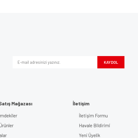
e diğer konularda yetersiz gördüğünüz noktaları öneri formunu kullanarak tarafımı
Bu ürüne ilk yorumu siz yapın!
iyor.
Yorum Yaz
KAYDOL
Satış Mağazası
İletişim
imdekiler
İletişim Formu
Gönder
Ürünler
Havale Bildirimi
alar
Yeni Üyelik