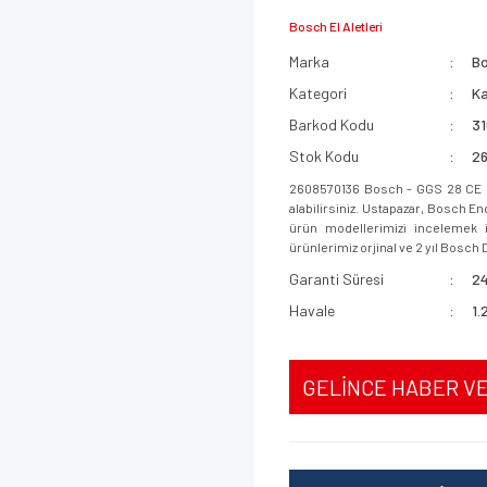
Bosch El Aletleri
Marka
B
Kategori
Ka
Barkod Kodu
3
Stok Kodu
2
2608570136 Bosch - GGS 28 CE P
alabilirsiniz. Ustapazar, Bosch E
ürün modellerimizi incelemek iç
ürünlerimiz orjinal ve 2 yıl Bosch D
Garanti Süresi
24
Havale
1.
GELİNCE HABER V