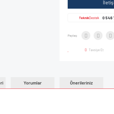
İleti
0 546 
Teknik
Destek
Paylaş:
Tavsiye Et
ri
Yorumlar
Önerileriniz