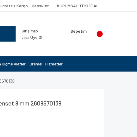
Ücretsiz Kargo - HepsiJet
KURUMSAL TEKLİF AL
Giriş Yap
Sepetim
Üye Ol
veya
 Ölçme Aletleri
Dremel
Hizmetler
8570138
enset 8 mm 2608570138