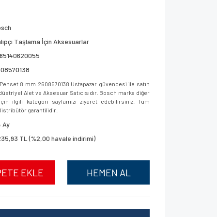
osch
lıpçı Taşlama İçin Aksesuarlar
165140620055
608570138
enset 8 mm 2608570138 Ustapazar güvencesi ile satın
ndüstriyel Alet ve Aksesuar Satıcısıdır. Bosch marka diğer
in ilgili kategori sayfamızı ziyaret edebilirsiniz. Tüm
istribütör garantilidir.
 Ay
235,93 TL (%2,00 havale indirimi)
PETE EKLE
HEMEN AL