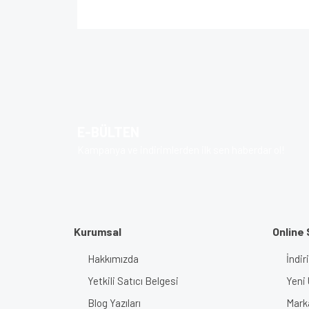
Bu ürünün fiyat bilgisi, resim, ürün açıklamalarında v
Görüş ve önerileriniz için teşekkür ederiz.
Ürün resmi kalitesiz, bozuk veya görüntülenem
Ürün açıklamasında eksik bilgiler bulunuyor.
E-BÜLTEN
Ürün bilgilerinde hatalar bulunuyor.
Kampanya ve indirimlerden ilk sen haberdar ol!
Ürün fiyatı diğer sitelerden daha pahalı.
Bu ürüne benzer farklı alternatifler olmalı.
Kurumsal
Online 
Hakkımızda
İndir
Yetkili Satıcı Belgesi
Yeni 
Blog Yazıları
Mark