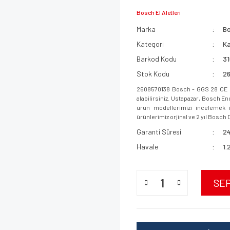
Bosch El Aletleri
Marka
B
Kategori
Ka
Barkod Kodu
3
Stok Kodu
2
2608570138 Bosch - GGS 28 CE P
alabilirsiniz. Ustapazar, Bosch E
ürün modellerimizi incelemek iç
ürünlerimiz orjinal ve 2 yıl Bosch D
Garanti Süresi
24
Havale
1.
SE