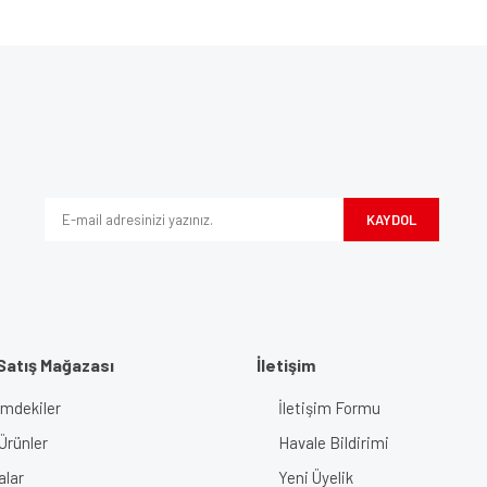
e diğer konularda yetersiz gördüğünüz noktaları öneri formunu kullanarak tarafımı
Bu ürüne ilk yorumu siz yapın!
iyor.
Yorum Yaz
KAYDOL
Satış Mağazası
İletişim
imdekiler
İletişim Formu
Gönder
Ürünler
Havale Bildirimi
alar
Yeni Üyelik