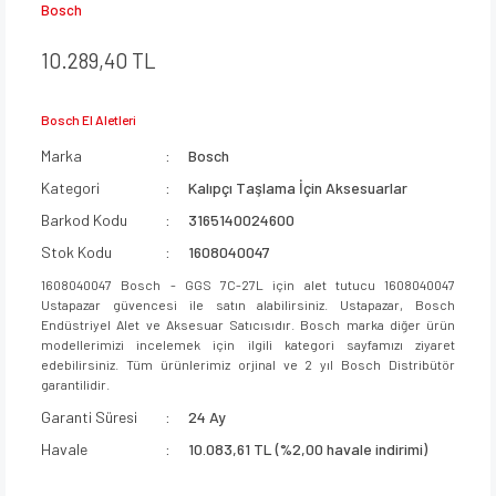
Bosch
10.289,40 TL
Bosch El Aletleri
Marka
Bosch
Kategori
Kalıpçı Taşlama İçin Aksesuarlar
Barkod Kodu
3165140024600
Stok Kodu
1608040047
1608040047 Bosch - GGS 7C-27L için alet tutucu 1608040047
Ustapazar güvencesi ile satın alabilirsiniz. Ustapazar, Bosch
Endüstriyel Alet ve Aksesuar Satıcısıdır. Bosch marka diğer ürün
modellerimizi incelemek için ilgili kategori sayfamızı ziyaret
edebilirsiniz. Tüm ürünlerimiz orjinal ve 2 yıl Bosch Distribütör
garantilidir.
Garanti Süresi
24 Ay
Havale
10.083,61 TL (%2,00 havale indirimi)