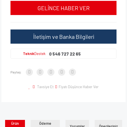
GELİNCE HABER VER
İletişim ve Banka Bilgileri
0 546 727 22 65
Teknik
Destek
Paylaş:
Tavsiye Et
Fiyatı Düşünce Haber Ver
Ürün
Ödeme
Yorumlar
Önerileriniz