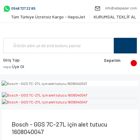
info@ustapazar.com
0546 727 22 65
Tüm Türkiye Ücretsiz Kargo - HepsiJet
KURUMSAL TEKLİF AL
Giriş Yap
Sepetim
Üye Ol
veya
Bosch - GGS 7C-27L için alet tutucu
1608040047