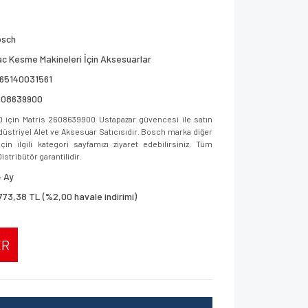
osch
c Kesme Makineleri İçin Aksesuarlar
165140031561
608639900
 için Matris 2608639900 Ustapazar güvencesi ile satın
ndüstriyel Alet ve Aksesuar Satıcısıdır. Bosch marka diğer
in ilgili kategori sayfamızı ziyaret edebilirsiniz. Tüm
istribütör garantilidir.
 Ay
773,38 TL (%2,00 havale indirimi)
ER