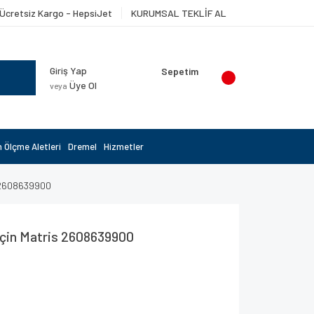
Ücretsiz Kargo - HepsiJet
KURUMSAL TEKLİF AL
Giriş Yap
Sepetim
Üye Ol
veya
 Ölçme Aletleri
Dremel
Hizmetler
s 2608639900
için Matris 2608639900