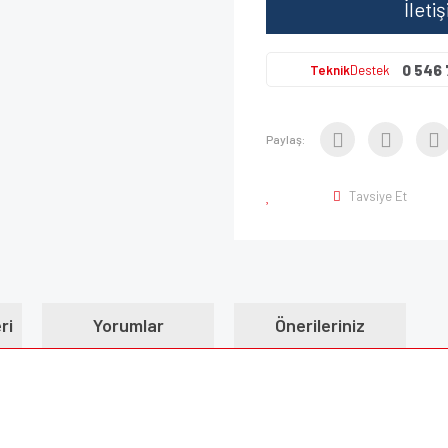
İleti
0 546 
Teknik
Destek
Paylaş:
Tavsiye Et
ri
Yorumlar
Önerileriniz