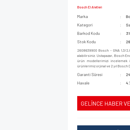
Bosch El Aletleri
Marka
B
Kategori
Sa
Barkod Kodu
3
Stok Kodu
2
2608639900 Bosch - GNA 1,3/2,0
alabilirsiniz. Ustapazar, Bosch E
ürün modellerimizi incelemek iç
ürünlerimiz orjinal ve 2 yıl Bosch D
Garanti Süresi
24
Havale
4.
GELİNCE HABER V