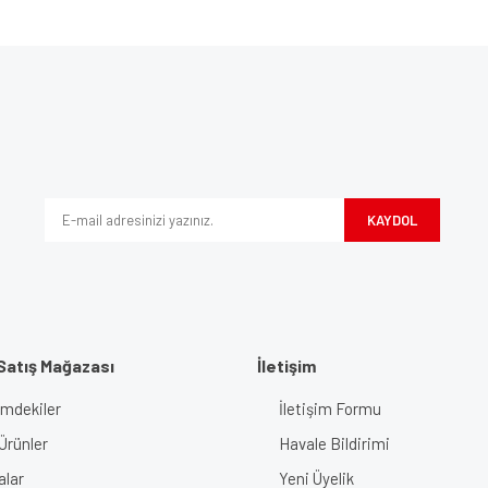
e diğer konularda yetersiz gördüğünüz noktaları öneri formunu kullanarak tarafımı
Bu ürüne ilk yorumu siz yapın!
iyor.
Yorum Yaz
KAYDOL
Satış Mağazası
İletişim
imdekiler
İletişim Formu
Gönder
Ürünler
Havale Bildirimi
alar
Yeni Üyelik