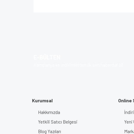
Bu ürünün fiyat bilgisi, resim, ürün açıklamalarında v
Görüş ve önerileriniz için teşekkür ederiz.
Ürün resmi kalitesiz, bozuk veya görüntülenem
Ürün açıklamasında eksik bilgiler bulunuyor.
E-BÜLTEN
Ürün bilgilerinde hatalar bulunuyor.
Kampanya ve indirimlerden ilk sen haberdar ol!
Ürün fiyatı diğer sitelerden daha pahalı.
Bu ürüne benzer farklı alternatifler olmalı.
Kurumsal
Online 
Hakkımızda
İndir
Yetkili Satıcı Belgesi
Yeni 
Blog Yazıları
Mark