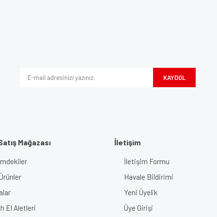
e diğer konularda yetersiz gördüğünüz noktaları öneri formunu kullanarak tarafımı
Bu ürüne ilk yorumu siz yapın!
iyor.
Yorum Yaz
KAYDOL
Satış Mağazası
İletişim
imdekiler
İletişim Formu
Gönder
Ürünler
Havale Bildirimi
alar
Yeni Üyelik
 El Aletleri
Üye Girişi