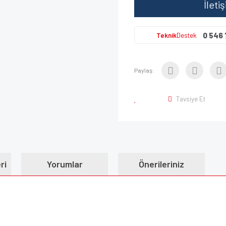
İleti
0 546 
Teknik
Destek
Paylaş:
Tavsiye Et
ri
Yorumlar
Önerileriniz