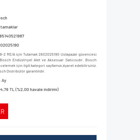
osch
utamaklar
165140521987
602025190
9-2 RE/A için Tutamak 2602025190 Ustapazar güvencesi
ar, Bosch Endüstriyel Alet ve Aksesuar Satıcısıdır. Bosch
elemek için ilgili kategori sayfamızı ziyaret edebilirsiniz.
sch Distribütör garantilidir.
 Ay
4,76 TL (%2,00 havale indirimi)
ER