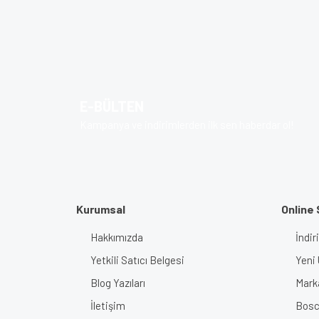
Bu ürünün fiyat bilgisi, resim, ürün açıklamalarında v
Görüş ve önerileriniz için teşekkür ederiz.
Ürün resmi kalitesiz, bozuk veya görüntülenem
Ürün açıklamasında eksik bilgiler bulunuyor.
E-BÜLTEN
Ürün bilgilerinde hatalar bulunuyor.
Kampanya ve indirimlerden ilk sen haberdar ol!
Ürün fiyatı diğer sitelerden daha pahalı.
Bu ürüne benzer farklı alternatifler olmalı.
Kurumsal
Online 
Hakkımızda
İndir
Yetkili Satıcı Belgesi
Yeni 
Blog Yazıları
Mark
İletişim
Bosch