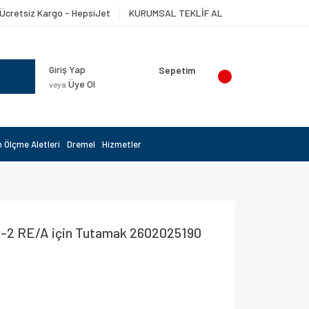
Ücretsiz Kargo - HepsiJet
KURUMSAL TEKLİF AL
Giriş Yap
Sepetim
Üye Ol
veya
 Ölçme Aletleri
Dremel
Hizmetler
9-2 RE/A için Tutamak 2602025190