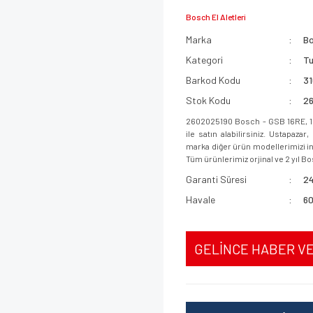
Bosch El Aletleri
Marka
B
Kategori
T
Barkod Kodu
3
Stok Kodu
2
2602025190 Bosch - GSB 16RE, 1
ile satın alabilirsiniz. Ustapaz
marka diğer ürün modellerimizi inc
Tüm ürünlerimiz orjinal ve 2 yıl Bo
Garanti Süresi
24
Havale
60
GELİNCE HABER V