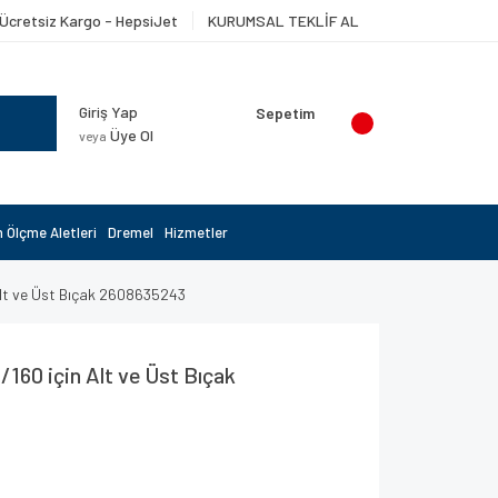
Ücretsiz Kargo - HepsiJet
KURUMSAL TEKLİF AL
Giriş Yap
Sepetim
Üye Ol
veya
 Ölçme Aletleri
Dremel
Hizmetler
Alt ve Üst Bıçak 2608635243
160 için Alt ve Üst Bıçak