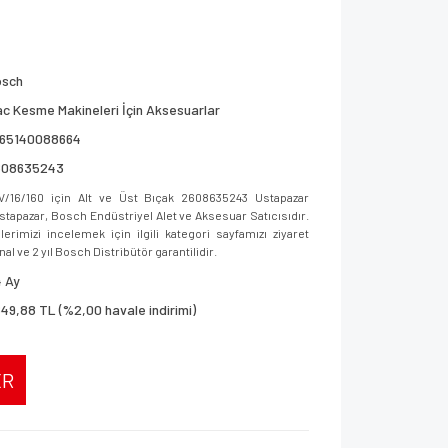
osch
c Kesme Makineleri İçin Aksesuarlar
165140088664
608635243
/16/160 için Alt ve Üst Bıçak 2608635243 Ustapazar
 Ustapazar, Bosch Endüstriyel Alet ve Aksesuar Satıcısıdır.
imizi incelemek için ilgili kategori sayfamızı ziyaret
al ve 2 yıl Bosch Distribütör garantilidir.
 Ay
649,88 TL (%2,00 havale indirimi)
ER