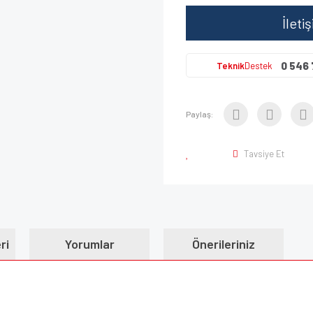
İleti
0 546 
Teknik
Destek
Paylaş:
Tavsiye Et
ri
Yorumlar
Önerileriniz