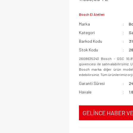
Bosch El Aletleri
Marka
B
Kategori
Sa
Barkod Kodu
3
Stok Kodu
2
2608635243 Bosch - GSC 10,8V
güvencesi ile satın alabilirsiniz.
Bosch marka diğer ürün modeller
edebilirsiniz. Tüm ürünlerimiz orjin
Garanti Süresi
24
Havale
1.
GELİNCE HABER V