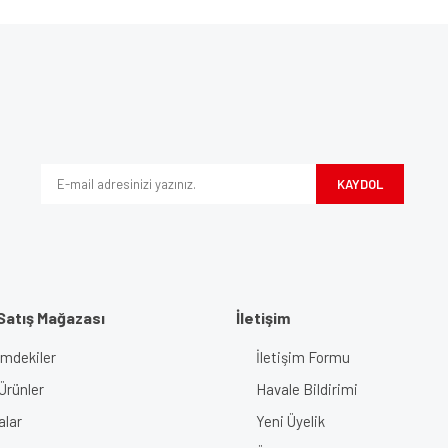
e diğer konularda yetersiz gördüğünüz noktaları öneri formunu kullanarak tarafımı
Bu ürüne ilk yorumu siz yapın!
iyor.
Yorum Yaz
KAYDOL
Satış Mağazası
İletişim
imdekiler
İletişim Formu
Gönder
Ürünler
Havale Bildirimi
alar
Yeni Üyelik