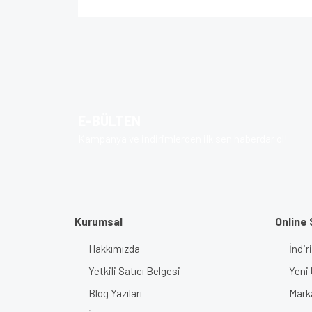
Bu ürünün fiyat bilgisi, resim, ürün açıklamalarında v
Görüş ve önerileriniz için teşekkür ederiz.
Ürün resmi kalitesiz, bozuk veya görüntülenem
Ürün açıklamasında eksik bilgiler bulunuyor.
E-BÜLTEN
Ürün bilgilerinde hatalar bulunuyor.
Kampanya ve indirimlerden ilk sen haberdar ol!
Ürün fiyatı diğer sitelerden daha pahalı.
Bu ürüne benzer farklı alternatifler olmalı.
Kurumsal
Online 
Hakkımızda
İndir
Yetkili Satıcı Belgesi
Yeni 
Blog Yazıları
Mark