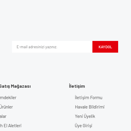
e diğer konularda yetersiz gördüğünüz noktaları öneri formunu kullanarak tarafımı
Bu ürüne ilk yorumu siz yapın!
iyor.
Yorum Yaz
KAYDOL
Satış Mağazası
İletişim
imdekiler
İletişim Formu
Gönder
Ürünler
Havale Bildirimi
alar
Yeni Üyelik
 El Aletleri
Üye Girişi