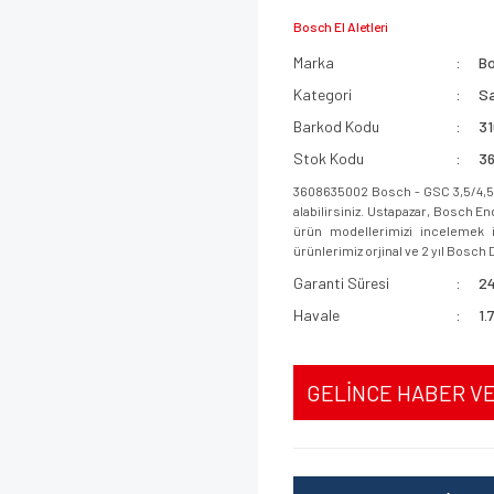
Bosch El Aletleri
Marka
B
Kategori
Sa
Barkod Kodu
3
Stok Kodu
3
3608635002 Bosch - GSC 3,5/4,5 
alabilirsiniz. Ustapazar, Bosch E
ürün modellerimizi incelemek iç
ürünlerimiz orjinal ve 2 yıl Bosch D
Garanti Süresi
24
Havale
1.
GELİNCE HABER V