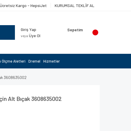
Ücretsiz Kargo - HepsiJet
KURUMSAL TEKLİF AL
Giriş Yap
Sepetim
Üye Ol
veya
 Ölçme Aletleri
Dremel
Hizmetler
ıçak 3608635002
için Alt Bıçak 3608635002