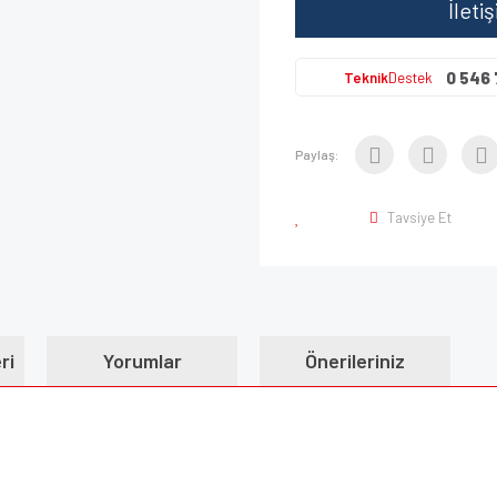
İleti
0 546 
Teknik
Destek
Paylaş:
Tavsiye Et
ri
Yorumlar
Önerileriniz