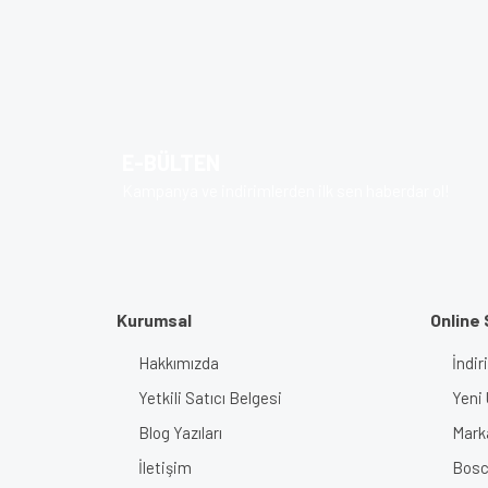
Bu ürünün fiyat bilgisi, resim, ürün açıklamalarında v
Görüş ve önerileriniz için teşekkür ederiz.
Ürün resmi kalitesiz, bozuk veya görüntülenem
Ürün açıklamasında eksik bilgiler bulunuyor.
E-BÜLTEN
Ürün bilgilerinde hatalar bulunuyor.
Kampanya ve indirimlerden ilk sen haberdar ol!
Ürün fiyatı diğer sitelerden daha pahalı.
Bu ürüne benzer farklı alternatifler olmalı.
Kurumsal
Online 
Hakkımızda
İndir
Yetkili Satıcı Belgesi
Yeni 
Blog Yazıları
Mark
İletişim
Bosch