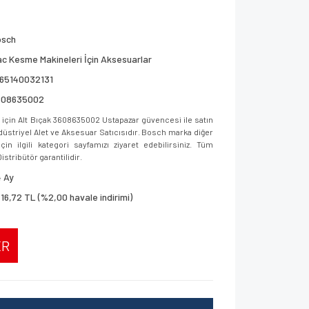
osch
c Kesme Makineleri İçin Aksesuarlar
165140032131
608635002
için Alt Bıçak 3608635002 Ustapazar güvencesi ile satın
ndüstriyel Alet ve Aksesuar Satıcısıdır. Bosch marka diğer
in ilgili kategori sayfamızı ziyaret edebilirsiniz. Tüm
istribütör garantilidir.
 Ay
716,72 TL (%2,00 havale indirimi)
ER