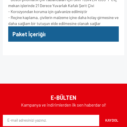
mekan işlerinde 21 Derece Yuvarlak Kafalı Şerit Çivi
- Korozyondan koruma için galvanize edilmiştir
- Reçine kaplama, çivilerin malzeme içine daha kolay girmesine ve
daha sağlam bir tutuşun elde edilmesine olanak sağlar
Paket İçeriğiı
Bu ürünün fiyat bilgisi, resim, ürün açıklamalarında ve diğer
konularda yetersiz gördüğünüz noktaları öneri formunu
Bu ürüne ilk yorumu siz yapın!
kullanarak tarafımıza iletebilirsiniz.
Görüş ve önerileriniz için teşekkür ederiz.
Yorum Yaz
Ürün resmi kalitesiz, bozuk veya görüntülenemiyor.
E-BÜLTEN
Ürün açıklamasında eksik bilgiler bulunuyor.
Kampanya ve indirimlerden ilk sen haberdar ol!
Ürün bilgilerinde hatalar bulunuyor.
KAYDOL
Ürün fiyatı diğer sitelerden daha pahalı.