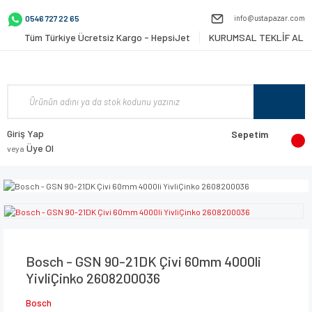
info@ustapazar.com
0546 727 22 65
Tüm Türkiye Ücretsiz Kargo - HepsiJet
KURUMSAL TEKLİF AL
Giriş Yap
Sepetim
Üye Ol
veya
Bosch - GSN 90-21DK Çivi 60mm 4000li
YivliÇinko 2608200036
Bosch