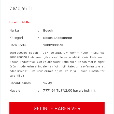
7.930,45 TL
Bosch El Aletleri
Marka
Bosch
Kategori
Bosch Aksesuarlar
Stok Kodu
2608200036
2608200036 Bosch - GSN 90-21DK Çivi 60mm 4000li YivliÇinko
2608200036 Ustapazar güvencesi ile satın alabilirsiniz. Ustapazar,
Bosch Endüstriyel Alet ve Aksesuar Satıcısıdır. Bosch marka diğer
ürün modellerimizi incelemek için ilgili kategori sayfamızı ziyaret
edebilirsiniz. Tüm ürünlerimiz orjinal ve 2 yıl Bosch Distribütör
garantilidir.
Garanti Süresi
24 Ay
Havale
7.771,84 TL (%2,00 havale indirimi)
GELİNCE HABER VER