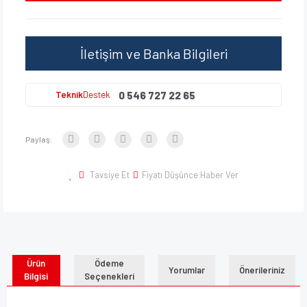
İletişim ve Banka Bilgileri
0 546 727 22 65
Teknik
Destek
Paylaş:
Tavsiye Et
Fiyatı Düşünce Haber Ver
Ürün
Ödeme
Yorumlar
Önerileriniz
Bilgisi
Seçenekleri