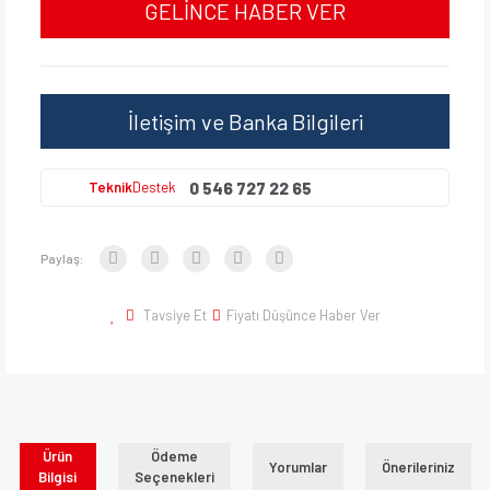
GELİNCE HABER VER
İletişim ve Banka Bilgileri
0 546 727 22 65
Teknik
Destek
Paylaş:
Tavsiye Et
Fiyatı Düşünce Haber Ver
Ürün
Ödeme
Yorumlar
Önerileriniz
Bilgisi
Seçenekleri