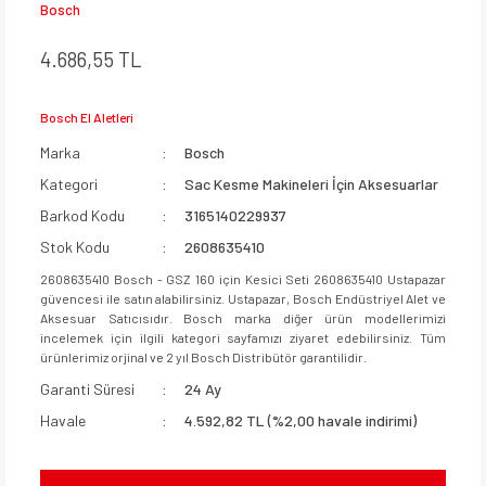
Bosch
4.686,55 TL
Bosch El Aletleri
Marka
Bosch
Kategori
Sac Kesme Makineleri İçin Aksesuarlar
Barkod Kodu
3165140229937
Stok Kodu
2608635410
2608635410 Bosch - GSZ 160 için Kesici Seti 2608635410 Ustapazar
güvencesi ile satın alabilirsiniz. Ustapazar, Bosch Endüstriyel Alet ve
Aksesuar Satıcısıdır. Bosch marka diğer ürün modellerimizi
incelemek için ilgili kategori sayfamızı ziyaret edebilirsiniz. Tüm
ürünlerimiz orjinal ve 2 yıl Bosch Distribütör garantilidir.
Garanti Süresi
24 Ay
Havale
4.592,82 TL (%2,00 havale indirimi)