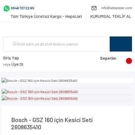
info@ustapazar.com
0546 727 22 65
Tüm Türkiye Ücretsiz Kargo - HepsiJet
KURUMSAL TEKLİF AL
Giriş Yap
Sepetim
Üye Ol
veya
Bosch - GSZ 160 için Kesici Seti
2608635410