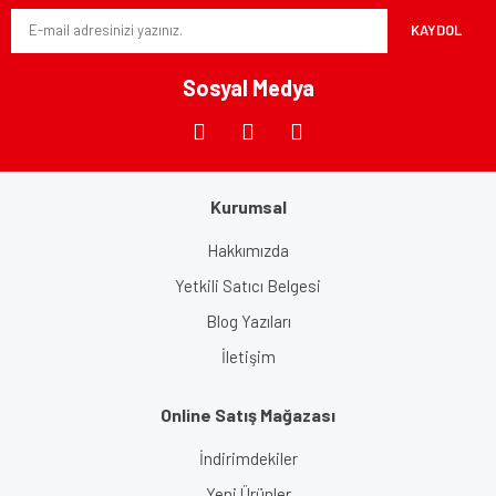
Ürün fiyatı diğer sitelerden daha pahalı.
KAYDOL
Bu ürüne benzer farklı alternatifler olmalı.
Sosyal Medya
Gönder
Kurumsal
Hakkımızda
Yetkili Satıcı Belgesi
Blog Yazıları
İletişim
Online Satış Mağazası
İndirimdekiler
Yeni Ürünler