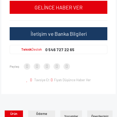
GELİNCE HABER VER
İletişim ve Banka Bilgileri
0 546 727 22 65
Teknik
Destek
Paylaş:
Tavsiye Et
Fiyatı Düşünce Haber Ver
Ürün
Ödeme
Yorumlar
Önerileriniz