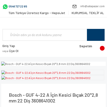
info@ustapazar.com
0546 727 22 65
Tüm Türkiye Ücretsiz Kargo - HepsiJet
KURUMSAL TEKLİF AL
Giriş Yap
Sepetim
Üye Ol
veya
Bosch - GUF 4-22 A İçin Kesici Bıçak 20*2,8
mm 22 Diş 3608641002