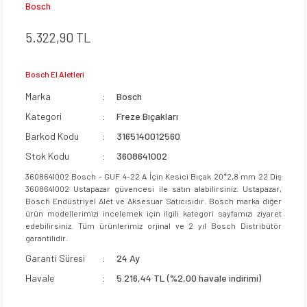
Bosch
5.322,90 TL
Bosch El Aletleri
Marka
Bosch
Kategori
Freze Bıçakları
Barkod Kodu
3165140012560
Stok Kodu
3608641002
3608641002 Bosch - GUF 4-22 A İçin Kesici Bıçak 20*2,8 mm 22 Diş
3608641002 Ustapazar güvencesi ile satın alabilirsiniz. Ustapazar,
Bosch Endüstriyel Alet ve Aksesuar Satıcısıdır. Bosch marka diğer
ürün modellerimizi incelemek için ilgili kategori sayfamızı ziyaret
edebilirsiniz. Tüm ürünlerimiz orjinal ve 2 yıl Bosch Distribütör
garantilidir.
Garanti Süresi
24 Ay
Havale
5.216,44 TL (%2,00 havale indirimi)