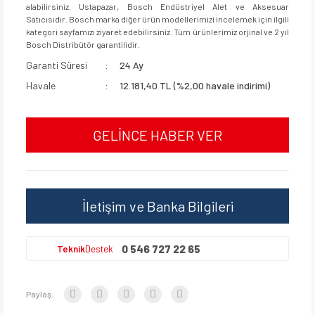
alabilirsiniz. Ustapazar, Bosch Endüstriyel Alet ve Aksesuar
Satıcısıdır. Bosch marka diğer ürün modellerimizi incelemek için ilgili
kategori sayfamızı ziyaret edebilirsiniz. Tüm ürünlerimiz orjinal ve 2 yıl
Bosch Distribütör garantilidir.
Garanti Süresi
24 Ay
Havale
12.181,40 TL (%2,00 havale indirimi)
GELİNCE HABER VER
İletişim ve Banka Bilgileri
0 546 727 22 65
Teknik
Destek
Paylaş: