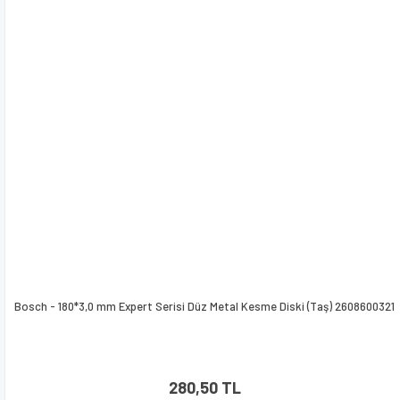
Bu ürüne benzer farklı alternatifler olmalı.
Gönder
Bosch - 180*3,0 mm Expert Serisi Düz Metal Kesme Diski (Taş) 2608600321
280,50 TL