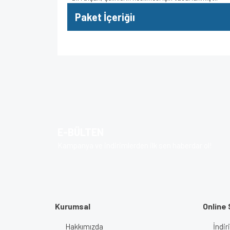
Paket İçeriğiı
Bu ürünün fiyat bilgisi, resim, ürün açıklamalarında v
Görüş ve önerileriniz için teşekkür ederiz.
Ürün resmi kalitesiz, bozuk veya görüntülenem
Ürün açıklamasında eksik bilgiler bulunuyor.
E-BÜLTEN
Ürün bilgilerinde hatalar bulunuyor.
Kampanya ve indirimlerden ilk sen haberdar ol!
Ürün fiyatı diğer sitelerden daha pahalı.
Bu ürüne benzer farklı alternatifler olmalı.
Kurumsal
Online 
Hakkımızda
İndir