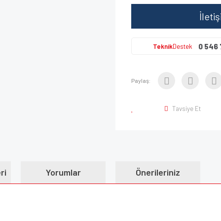
İleti
0 546 
Teknik
Destek
Paylaş:
Tavsiye Et
ri
Yorumlar
Önerileriniz