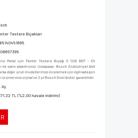
osch
nter Testere Bıçakları
165140451895
608657395
i Metal için Panter Testere Bıçağı S 1126 BEF - 5'li
le satın alabilirsiniz. Ustapazar, Bosch Endüstriyel Alet
ka diğer ürün modellerimizi incelemek için ilgili kategori
 ürünlerimiz orjinal ve 2 yıl Bosch Distribütör garantilidir.
 Ay
371,22 TL (%2,00 havale indirimi)
ER