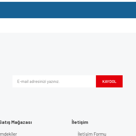
e diğer konularda yetersiz gördüğünüz noktaları öneri formunu kullanarak tarafımı
Bu ürüne ilk yorumu siz yapın!
iyor.
Yorum Yaz
KAYDOL
Satış Mağazası
İletişim
imdekiler
İletişim Formu