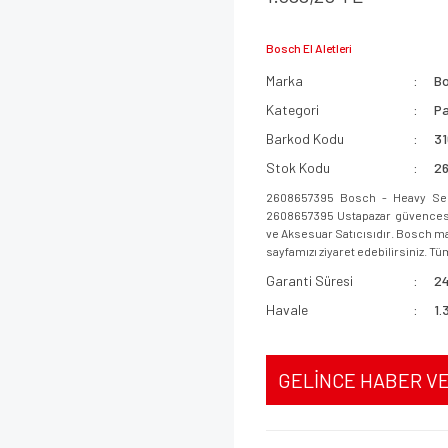
Bosch El Aletleri
Marka
B
Kategori
Pa
Barkod Kodu
3
Stok Kodu
2
2608657395 Bosch - Heavy Seris
2608657395 Ustapazar güvencesi i
ve Aksesuar Satıcısıdır. Bosch mar
sayfamızı ziyaret edebilirsiniz. Tüm
Garanti Süresi
24
Havale
1.
GELİNCE HABER V