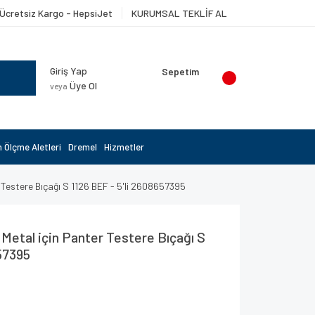
Ücretsiz Kargo - HepsiJet
KURUMSAL TEKLİF AL
Giriş Yap
Sepetim
Üye Ol
veya
 Ölçme Aletleri
Dremel
Hizmetler
 Testere Bıçağı S 1126 BEF - 5'li 2608657395
Metal için Panter Testere Bıçağı S
57395