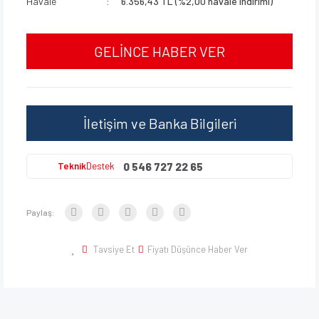
Havale
6.356,43 TL (%2,00 havale indirimi)
GELİNCE HABER VER
İletişim ve Banka Bilgileri
0 546 727 22 65
Teknik
Destek
Paylaş:
Tavsiye Et
Fiyatı Düşünce Haber Ver