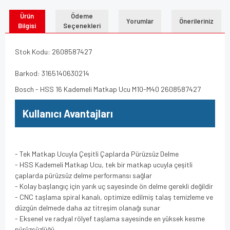
Ürün
Ödeme
Yorumlar
Önerileriniz
Bilgisi
Seçenekleri
Stok Kodu: 2608587427
Barkod: 3165140630214
Bosch - HSS 16 Kademeli Matkap Ucu M10-M40 2608587427
Kullanıcı Avantajları
- Tek Matkap Ucuyla Çeşitli Çaplarda Pürüzsüz Delme
- HSS Kademeli Matkap Ucu, tek bir matkap ucuyla çeşitli
çaplarda pürüzsüz delme performansı sağlar
- Kolay başlangıç için yarık uç sayesinde ön delme gerekli değildir
- CNC taşlama spiral kanalı, optimize edilmiş talaş temizleme ve
düzgün delmede daha az titreşim olanağı sunar
- Eksenel ve radyal rölyef taşlama sayesinde en yüksek kesme
pürüzsüzlüğü