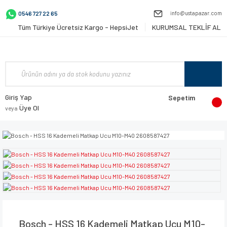
info@ustapazar.com
0546 727 22 65
Tüm Türkiye Ücretsiz Kargo - HepsiJet
KURUMSAL TEKLİF AL
Giriş Yap
Sepetim
Üye Ol
veya
Bosch - HSS 16 Kademeli Matkap Ucu M10-