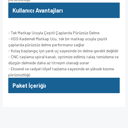
Kullanıcı Avantajları
- Tek Matkap Ucuyla Çeşitli Çaplarda Pürüzsüz Delme
- HSS Kademeli Matkap Ucu, tek bir matkap ucuyla çeşitli
çaplarda pürüzsüz delme performansı sağlar
- Kolay başlangıç için yarık uç sayesinde ön delme gerekli değildir
- CNC taşlama spiral kanalı, optimize edilmiş talaş temizleme ve
düzgün delmede daha az titreşim olanağı sunar
- Eksenel ve radyal rölyef taşlama sayesinde en yüksek kesme
pürüzsüzlüğü
Paket İçeriğiı
Bu ürünün fiyat bilgisi, resim, ürün açıklamalarında ve diğer
konularda yetersiz gördüğünüz noktaları öneri formunu
Bu ürüne ilk yorumu siz yapın!
kullanarak tarafımıza iletebilirsiniz.