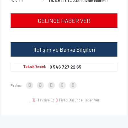
Havale
1.976,51 TL (%2,00 havale indirimi)
GELİNCE HABER VER
İletişim ve Banka Bilgileri
0 546 727 22 65
Teknik
Destek
Paylaş:
Tavsiye Et
Fiyatı Düşünce Haber Ver