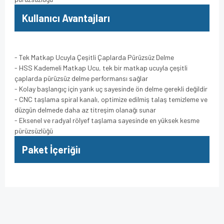
Kullanıcı Avantajları
- Tek Matkap Ucuyla Çeşitli Çaplarda Pürüzsüz Delme
- HSS Kademeli Matkap Ucu, tek bir matkap ucuyla çeşitli
çaplarda pürüzsüz delme performansı sağlar
- Kolay başlangıç için yarık uç sayesinde ön delme gerekli değildir
- CNC taşlama spiral kanalı, optimize edilmiş talaş temizleme ve
düzgün delmede daha az titreşim olanağı sunar
- Eksenel ve radyal rölyef taşlama sayesinde en yüksek kesme
pürüzsüzlüğü
Paket İçeriğiı
Bu ürünün fiyat bilgisi, resim, ürün açıklamalarında ve diğer
konularda yetersiz gördüğünüz noktaları öneri formunu
Bu ürüne ilk yorumu siz yapın!
kullanarak tarafımıza iletebilirsiniz.