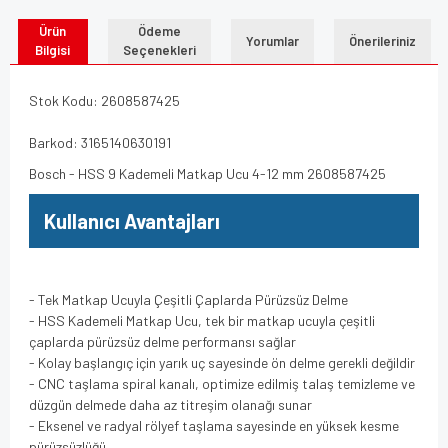
Ürün
Ödeme
Yorumlar
Önerileriniz
Bilgisi
Seçenekleri
Stok Kodu: 2608587425
Barkod: 3165140630191
Bosch - HSS 9 Kademeli Matkap Ucu 4-12 mm 2608587425
Kullanıcı Avantajları
- Tek Matkap Ucuyla Çeşitli Çaplarda Pürüzsüz Delme
- HSS Kademeli Matkap Ucu, tek bir matkap ucuyla çeşitli
çaplarda pürüzsüz delme performansı sağlar
- Kolay başlangıç için yarık uç sayesinde ön delme gerekli değildir
- CNC taşlama spiral kanalı, optimize edilmiş talaş temizleme ve
düzgün delmede daha az titreşim olanağı sunar
- Eksenel ve radyal rölyef taşlama sayesinde en yüksek kesme
pürüzsüzlüğü