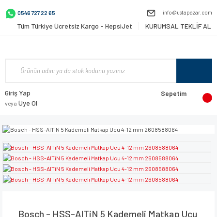
info@ustapazar.com
0546 727 22 65
Tüm Türkiye Ücretsiz Kargo - HepsiJet
KURUMSAL TEKLİF AL
Giriş Yap
Sepetim
Üye Ol
veya
Bosch - HSS-AlTiN 5 Kademeli Matkap Ucu