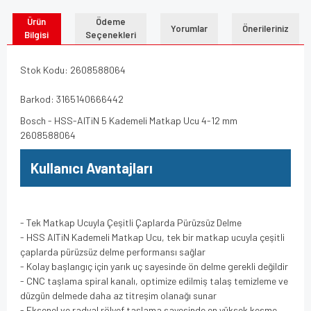
Ürün
Ödeme
Yorumlar
Önerileriniz
Bilgisi
Seçenekleri
Stok Kodu: 2608588064
Barkod: 3165140666442
Bosch - HSS-AlTiN 5 Kademeli Matkap Ucu 4-12 mm
2608588064
Kullanıcı Avantajları
- Tek Matkap Ucuyla Çeşitli Çaplarda Pürüzsüz Delme
- HSS AlTiN Kademeli Matkap Ucu, tek bir matkap ucuyla çeşitli
çaplarda pürüzsüz delme performansı sağlar
- Kolay başlangıç için yarık uç sayesinde ön delme gerekli değildir
- CNC taşlama spiral kanalı, optimize edilmiş talaş temizleme ve
düzgün delmede daha az titreşim olanağı sunar
- Eksenel ve radyal rölyef taşlama sayesinde en yüksek kesme