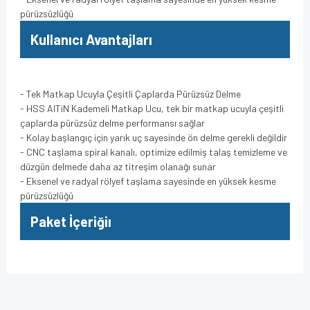
pürüzsüzlüğü
Kullanıcı Avantajları
- Tek Matkap Ucuyla Çeşitli Çaplarda Pürüzsüz Delme
- HSS AlTiN Kademeli Matkap Ucu, tek bir matkap ucuyla çeşitli
çaplarda pürüzsüz delme performansı sağlar
- Kolay başlangıç için yarık uç sayesinde ön delme gerekli değildir
- CNC taşlama spiral kanalı, optimize edilmiş talaş temizleme ve
düzgün delmede daha az titreşim olanağı sunar
- Eksenel ve radyal rölyef taşlama sayesinde en yüksek kesme
pürüzsüzlüğü
Paket İçeriğiı
Bu ürünün fiyat bilgisi, resim, ürün açıklamalarında ve diğer
konularda yetersiz gördüğünüz noktaları öneri formunu