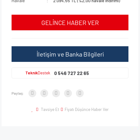
Havale
2.094,55 TL (%2,00 havale indirimi)
GELİNCE HABER VER
İletişim ve Banka Bilgileri
0 546 727 22 65
Teknik
Destek
Paylaş:
Tavsiye Et
Fiyatı Düşünce Haber Ver