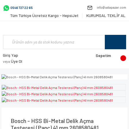
info@ustapazar.com
0546 727 22 65
Tüm Türkiye Ücretsiz Kargo - HepsiJet
KURUMSAL TEKLİF AL
Giriş Yap
Sepetim
Üye Ol
veya
Bosch - HSS Bi-Metal Delik Açma
Testeresi (Panç) 41 mm 2608580481