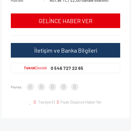
Havale
807,96 TL (%2,00 havale indirimi)
GELİNCE HABER VER
İletişim ve Banka Bilgileri
0 546 727 22 65
Teknik
Destek
Paylaş:
Tavsiye Et
Fiyatı Düşünce Haber Ver