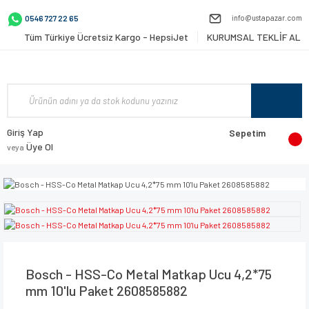
info@ustapazar.com
0546 727 22 65
Tüm Türkiye Ücretsiz Kargo - HepsiJet
KURUMSAL TEKLİF AL
Giriş Yap
Sepetim
Üye Ol
veya
Bosch - HSS-Co Metal Matkap Ucu 4,2*75
mm 10'lu Paket 2608585882