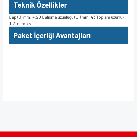
Teknik Özellikler
Çap (D) mm: 4,20 Çalışma uzunluğu (L1) mm: 43 Toplam uzunluk
(L2) mm: 75
Paket İçeriği Avantajları
Bu ürüne ilk yorumu siz yapın!
Bu ürünün fiyat bilgisi, resim, ürün açıklamalarında ve diğer
konularda yetersiz gördüğünüz noktaları öneri formunu
kullanarak tarafımıza iletebilirsiniz.
Yorum Yaz
Görüş ve önerileriniz için teşekkür ederiz.