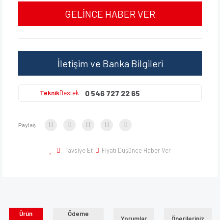
GELİNCE HABER VER
İletişim ve Banka Bilgileri
0 546 727 22 65
Teknik
Destek
Paylaş:
Tavsiye Et
Fiyatı Düşünce Haber Ver
Ürün
Ödeme
Yorumlar
Önerileriniz