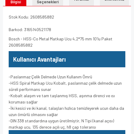
Bilgisi
Seçenekleri
Stok Kodu: 2608585882
Barkod: 3165140521178
Bosch - HSS-Co Metal Matkap Ucu 4,2*75 mm 10'lu Paket
2608585882
Kullanıcı Avantajları
-Paslanmaz Çelik Delmede Uzun Kullanım Ömrü
-HSS Spiral Matkap Ucu Kobalt, paslanmaz çelik delmede uzun
süreli performans sunar
-Kobalt alaşım ve tam taşlanmış HSS, aşınma direnci ve ısı
koruması sağlar
-İki kesici ve iki kanal, talaşları hızlıca temizleyerek ucun daha da
uzun ömürlü olmasını sağlar
-DIN 338 standardına uygun üretilmiştir, N Tipi (kanal açısı)
matkap ucu, 135 derece açılı uç, h8 çap toleransı