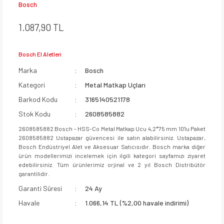
Bosch
1.087,90 TL
Bosch El Aletleri
Marka
Bosch
Kategori
Metal Matkap Uçları
Barkod Kodu
3165140521178
Stok Kodu
2608585882
2608585882 Bosch - HSS-Co Metal Matkap Ucu 4,2*75 mm 10'lu Paket
2608585882 Ustapazar güvencesi ile satın alabilirsiniz. Ustapazar,
Bosch Endüstriyel Alet ve Aksesuar Satıcısıdır. Bosch marka diğer
ürün modellerimizi incelemek için ilgili kategori sayfamızı ziyaret
edebilirsiniz. Tüm ürünlerimiz orjinal ve 2 yıl Bosch Distribütör
garantilidir.
Garanti Süresi
24 Ay
Havale
1.066,14 TL (%2,00 havale indirimi)