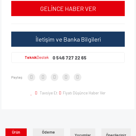
GELİNCE HABER VER
İletişim ve Banka Bilgileri
0 546 727 22 65
Teknik
Destek
Paylaş:
Tavsiye Et
Fiyatı Düşünce Haber Ver
Ürün
Ödeme
Yorumlar
Önerileriniz