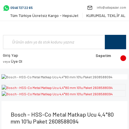
info@ustapazar.com
0546 727 22 65
Tüm Türkiye Ücretsiz Kargo - HepsiJet
KURUMSAL TEKLİF AL
Giriş Yap
Sepetim
Üye Ol
veya
Bosch - HSS-Co Metal Matkap Ucu 4,4*80
mm 10'lu Paket 2608588094