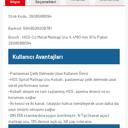
Bilgisi
Seçenekleri
Stok Kodu: 2608588094
Barkod: 6949509208781
Bosch - HSS-Co Metal Matkap Ucu 4,4*80 mm 10'lu Paket
2608588094
Kullanıcı Avantajları
-Paslanmaz Çelik Delmede Uzun Kullanım Ömrü
-HSS Spiral Matkap Ucu Kobalt, paslanmaz çelik delmede uzun
süreli performans sunar
-Kobalt alaşım ve tam taşlanmış HSS, aşınma direnci ve ısı
koruması sağlar
-İki kesici ve iki kanal, talaşları hızlıca temizleyerek ucun daha da
uzun ömürlü olmasını sağlar
-DIN 338 standardına uygun üretilmiştir, N Tipi (kanal açısı)
matkap ucu, 135 derece açılı uç, h8 çap toleransı