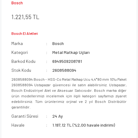
Bosch
1.221,55 TL
Bosch El Aletleri
Marka
Bosch
Kategori
Metal Matkap Uçları
Barkod Kodu
6949509208781
Stok Kodu
2608588094
2608588094 Bosch - HSS-Co Metal Matkap Ucu 4,4*80 mm 10'lu Paket
2608588094 Ustapazar güvencesi ile satın alabilirsiniz. Ustapazar,
Bosch Endüstriyel Alet ve Aksesuar Satıcısıdır. Bosch marka diğer
ürün modellerimizi incelemek için ilgili kategori sayfamızı ziyaret
edebilirsiniz. Tüm ürünlerimiz orjinal ve 2 yıl Bosch Distribütör
garantilidir.
Garanti Süresi
24 Ay
Havale
1.197,12 TL (%2,00 havale indirimi)