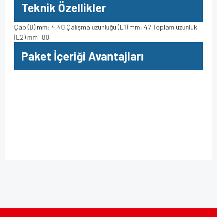
Teknik Özellikler
Çap (D) mm: 4,40 Çalışma uzunluğu (L1) mm: 47 Toplam uzunluk
(L2) mm: 80
Paket İçeriği Avantajları
Bu ürüne ilk yorumu siz yapın!
Bu ürünün fiyat bilgisi, resim, ürün açıklamalarında ve diğer
konularda yetersiz gördüğünüz noktaları öneri formunu
kullanarak tarafımıza iletebilirsiniz.
Yorum Yaz
Görüş ve önerileriniz için teşekkür ederiz.