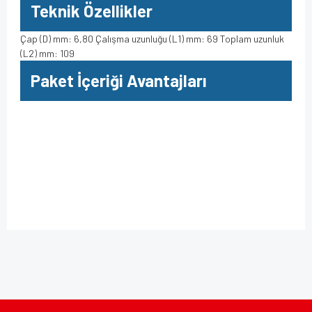
Teknik Özellikler
Çap (D) mm: 6,80 Çalışma uzunluğu (L1) mm: 69 Toplam uzunluk
(L2) mm: 109
Paket İçeriği Avantajları
Bu ürüne ilk yorumu siz yapın!
Bu ürünün fiyat bilgisi, resim, ürün açıklamalarında ve diğer
konularda yetersiz gördüğünüz noktaları öneri formunu
kullanarak tarafımıza iletebilirsiniz.
Yorum Yaz
Görüş ve önerileriniz için teşekkür ederiz.