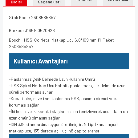
Bilgisi
Seçenekleri
Stok Kodu: 2608585857
Barkod: 3165140520928
Bosch - HSS-Co Metal Matkap Ucu 6,8*109 mm 1'li Paket
2608585857
Kullanıcı Avantajları
-Paslanmaz Çelik Delmede Uzun Kullanım Ömrü
-HSS Spiral Matkap Ucu Kobalt, paslanmaz çelik delmede uzun
süreli performans sunar
-Kobalt alaşım ve tam taşlanmış HSS, aşınma direnci ve ısı
koruması sağlar
-İki kesici ve iki kanal, talaşları hızlıca temizleyerek ucun daha da
uzun ömürlü olmasını sağlar
-DIN 338 standardına uygun üretilmiştir, N Tipi (kanal açısı)
matkap ucu, 135 derece açılı uç, h8 çap toleransı