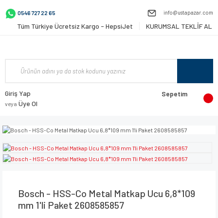
info@ustapazar.com
0546 727 22 65
Tüm Türkiye Ücretsiz Kargo - HepsiJet
KURUMSAL TEKLİF AL
Giriş Yap
Sepetim
Üye Ol
veya
Bosch - HSS-Co Metal Matkap Ucu 6,8*109
mm 1'li Paket 2608585857