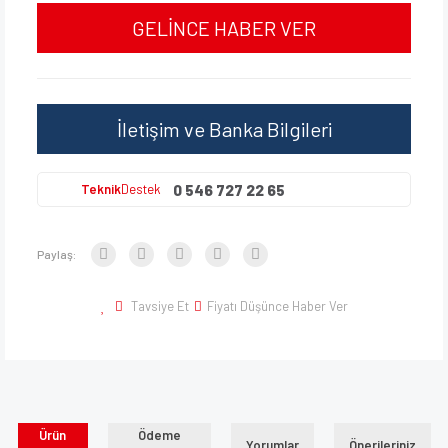
GELİNCE HABER VER
İletişim ve Banka Bilgileri
0 546 727 22 65
Teknik
Destek
Paylaş:
Tavsiye Et
Fiyatı Düşünce Haber Ver
Ürün
Ödeme
Yorumlar
Önerileriniz