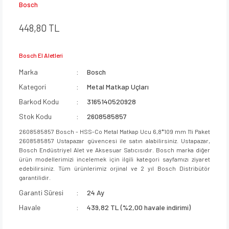
Bosch
448,80 TL
Bosch El Aletleri
Marka
Bosch
Kategori
Metal Matkap Uçları
Barkod Kodu
3165140520928
Stok Kodu
2608585857
2608585857 Bosch - HSS-Co Metal Matkap Ucu 6,8*109 mm 1'li Paket
2608585857 Ustapazar güvencesi ile satın alabilirsiniz. Ustapazar,
Bosch Endüstriyel Alet ve Aksesuar Satıcısıdır. Bosch marka diğer
ürün modellerimizi incelemek için ilgili kategori sayfamızı ziyaret
edebilirsiniz. Tüm ürünlerimiz orjinal ve 2 yıl Bosch Distribütör
garantilidir.
Garanti Süresi
24 Ay
Havale
439,82 TL (%2,00 havale indirimi)