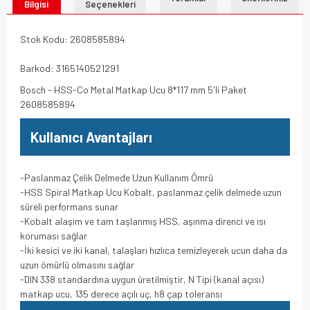
Bilgisi
Seçenekleri
Stok Kodu: 2608585894
Barkod: 3165140521291
Bosch - HSS-Co Metal Matkap Ucu 8*117 mm 5'li Paket
2608585894
Kullanıcı Avantajları
-Paslanmaz Çelik Delmede Uzun Kullanım Ömrü
-HSS Spiral Matkap Ucu Kobalt, paslanmaz çelik delmede uzun
süreli performans sunar
-Kobalt alaşım ve tam taşlanmış HSS, aşınma direnci ve ısı
koruması sağlar
-İki kesici ve iki kanal, talaşları hızlıca temizleyerek ucun daha da
uzun ömürlü olmasını sağlar
-DIN 338 standardına uygun üretilmiştir, N Tipi (kanal açısı)
matkap ucu, 135 derece açılı uç, h8 çap toleransı