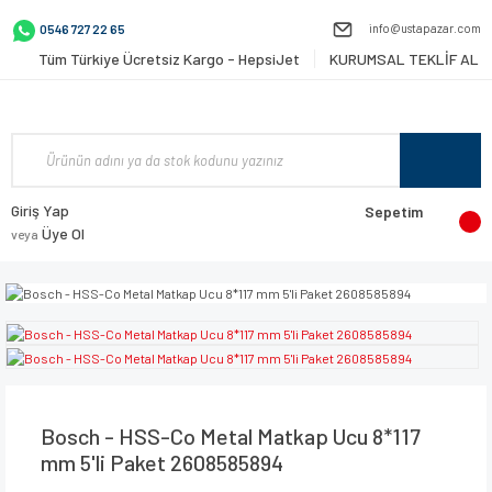
info@ustapazar.com
0546 727 22 65
Tüm Türkiye Ücretsiz Kargo - HepsiJet
KURUMSAL TEKLİF AL
Giriş Yap
Sepetim
Üye Ol
veya
Bosch - HSS-Co Metal Matkap Ucu 8*117
mm 5'li Paket 2608585894