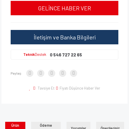
GELİNCE HABER VER
İletişim ve Banka Bilgileri
0 546 727 22 65
Teknik
Destek
Paylaş:
Tavsiye Et
Fiyatı Düşünce Haber Ver
Ürün
Ödeme
Yorumlar
Önerileriniz