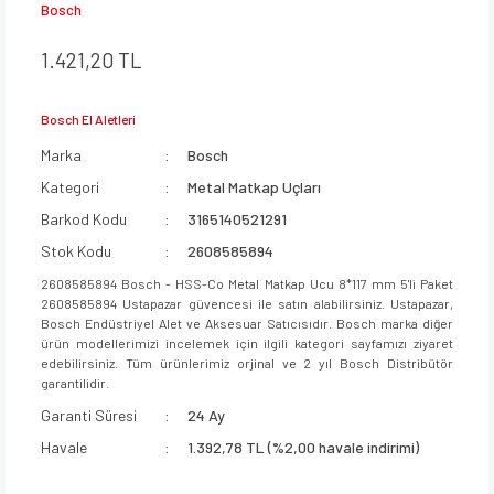
Bosch
1.421,20 TL
Bosch El Aletleri
Marka
Bosch
Kategori
Metal Matkap Uçları
Barkod Kodu
3165140521291
Stok Kodu
2608585894
2608585894 Bosch - HSS-Co Metal Matkap Ucu 8*117 mm 5'li Paket
2608585894 Ustapazar güvencesi ile satın alabilirsiniz. Ustapazar,
Bosch Endüstriyel Alet ve Aksesuar Satıcısıdır. Bosch marka diğer
ürün modellerimizi incelemek için ilgili kategori sayfamızı ziyaret
edebilirsiniz. Tüm ürünlerimiz orjinal ve 2 yıl Bosch Distribütör
garantilidir.
Garanti Süresi
24 Ay
Havale
1.392,78 TL (%2,00 havale indirimi)