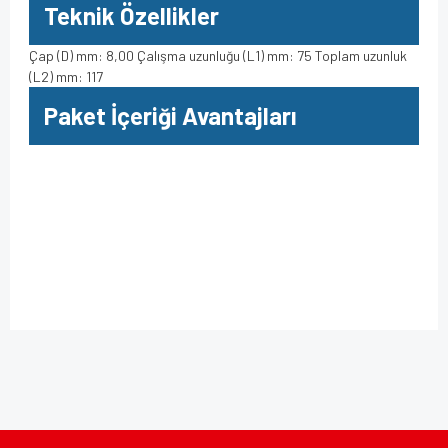
Teknik Özellikler
Çap (D) mm: 8,00 Çalışma uzunluğu (L1) mm: 75 Toplam uzunluk
(L2) mm: 117
Paket İçeriği Avantajları
Bu ürüne ilk yorumu siz yapın!
Bu ürünün fiyat bilgisi, resim, ürün açıklamalarında ve diğer
konularda yetersiz gördüğünüz noktaları öneri formunu
kullanarak tarafımıza iletebilirsiniz.
Yorum Yaz
Görüş ve önerileriniz için teşekkür ederiz.