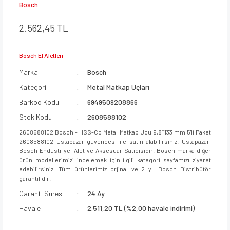
Bosch
2.562,45 TL
Bosch El Aletleri
Marka
Bosch
Kategori
Metal Matkap Uçları
Barkod Kodu
6949509208866
Stok Kodu
2608588102
2608588102 Bosch - HSS-Co Metal Matkap Ucu 9,8*133 mm 5'li Paket
2608588102 Ustapazar güvencesi ile satın alabilirsiniz. Ustapazar,
Bosch Endüstriyel Alet ve Aksesuar Satıcısıdır. Bosch marka diğer
ürün modellerimizi incelemek için ilgili kategori sayfamızı ziyaret
edebilirsiniz. Tüm ürünlerimiz orjinal ve 2 yıl Bosch Distribütör
garantilidir.
Garanti Süresi
24 Ay
Havale
2.511,20 TL (%2,00 havale indirimi)