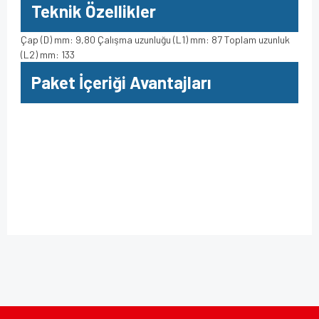
Teknik Özellikler
Çap (D) mm: 9,80 Çalışma uzunluğu (L1) mm: 87 Toplam uzunluk
(L2) mm: 133
Paket İçeriği Avantajları
Bu ürüne ilk yorumu siz yapın!
Bu ürünün fiyat bilgisi, resim, ürün açıklamalarında ve diğer
konularda yetersiz gördüğünüz noktaları öneri formunu
kullanarak tarafımıza iletebilirsiniz.
Yorum Yaz
Görüş ve önerileriniz için teşekkür ederiz.