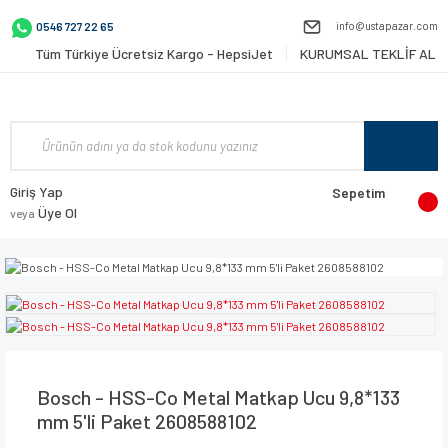
info@ustapazar.com
0546 727 22 65
Tüm Türkiye Ücretsiz Kargo - HepsiJet
KURUMSAL TEKLİF AL
Giriş Yap
Sepetim
Üye Ol
veya
Bosch - HSS-Co Metal Matkap Ucu 9,8*133
mm 5'li Paket 2608588102