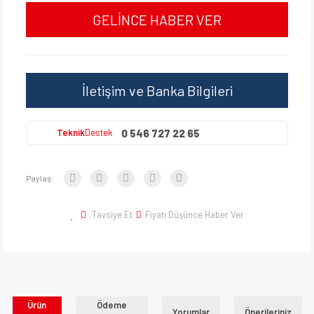
GELİNCE HABER VER
İletişim ve Banka Bilgileri
0 546 727 22 65
Teknik
Destek
Paylaş:
Tavsiye Et
Fiyatı Düşünce Haber Ver
Ürün
Ödeme
Yorumlar
Önerileriniz