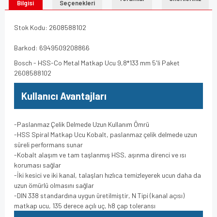
Bilgisi
Seçenekleri
Stok Kodu: 2608588102
Barkod: 6949509208866
Bosch - HSS-Co Metal Matkap Ucu 9,8*133 mm 5'li Paket
2608588102
Kullanıcı Avantajları
-Paslanmaz Çelik Delmede Uzun Kullanım Ömrü
-HSS Spiral Matkap Ucu Kobalt, paslanmaz çelik delmede uzun
süreli performans sunar
-Kobalt alaşım ve tam taşlanmış HSS, aşınma direnci ve ısı
koruması sağlar
-İki kesici ve iki kanal, talaşları hızlıca temizleyerek ucun daha da
uzun ömürlü olmasını sağlar
-DIN 338 standardına uygun üretilmiştir, N Tipi (kanal açısı)
matkap ucu, 135 derece açılı uç, h8 çap toleransı