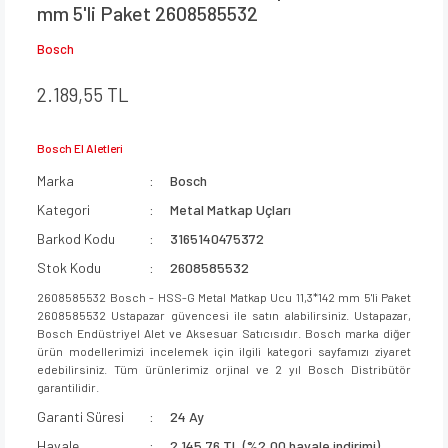
mm 5'li Paket 2608585532
Bosch
2.189,55 TL
Bosch El Aletleri
Marka
Bosch
Kategori
Metal Matkap Uçları
Barkod Kodu
3165140475372
Stok Kodu
2608585532
2608585532 Bosch - HSS-G Metal Matkap Ucu 11,3*142 mm 5'li Paket
2608585532 Ustapazar güvencesi ile satın alabilirsiniz. Ustapazar,
Bosch Endüstriyel Alet ve Aksesuar Satıcısıdır. Bosch marka diğer
ürün modellerimizi incelemek için ilgili kategori sayfamızı ziyaret
edebilirsiniz. Tüm ürünlerimiz orjinal ve 2 yıl Bosch Distribütör
garantilidir.
Garanti Süresi
24 Ay
Havale
2.145,76 TL (%2,00 havale indirimi)