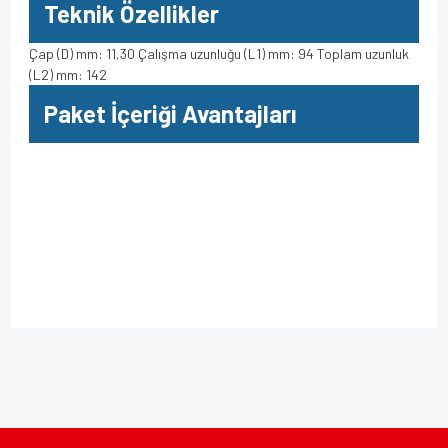
Teknik Özellikler
Çap (D) mm: 11,30 Çalışma uzunluğu (L1) mm: 94 Toplam uzunluk
(L2) mm: 142
Paket İçeriği Avantajları
Bu ürüne ilk yorumu siz yapın!
Bu ürünün fiyat bilgisi, resim, ürün açıklamalarında ve diğer
konularda yetersiz gördüğünüz noktaları öneri formunu
kullanarak tarafımıza iletebilirsiniz.
Yorum Yaz
Görüş ve önerileriniz için teşekkür ederiz.
Ürün resmi kalitesiz, bozuk veya görüntülenemiyor.