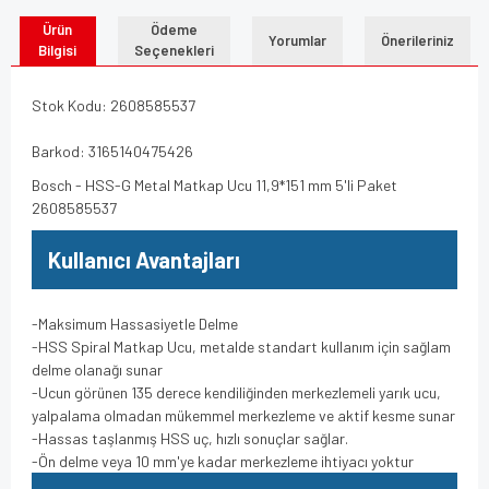
Ürün
Ödeme
Yorumlar
Önerileriniz
Bilgisi
Seçenekleri
Stok Kodu: 2608585537
Barkod: 3165140475426
Bosch - HSS-G Metal Matkap Ucu 11,9*151 mm 5'li Paket
2608585537
Kullanıcı Avantajları
-Maksimum Hassasiyetle Delme
-HSS Spiral Matkap Ucu, metalde standart kullanım için sağlam
delme olanağı sunar
-Ucun görünen 135 derece kendiliğinden merkezlemeli yarık ucu,
yalpalama olmadan mükemmel merkezleme ve aktif kesme sunar
-Hassas taşlanmış HSS uç, hızlı sonuçlar sağlar.
-Ön delme veya 10 mm'ye kadar merkezleme ihtiyacı yoktur