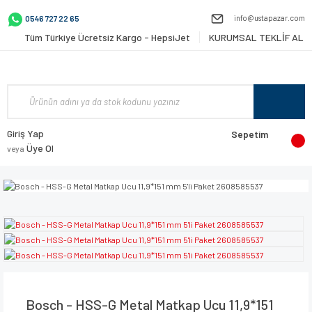
info@ustapazar.com
0546 727 22 65
Tüm Türkiye Ücretsiz Kargo - HepsiJet
KURUMSAL TEKLİF AL
Giriş Yap
Sepetim
Üye Ol
veya
Bosch - HSS-G Metal Matkap Ucu 11,9*151