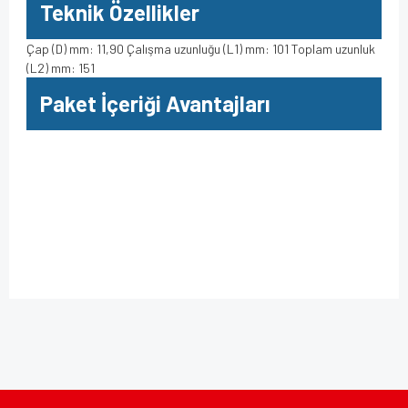
Teknik Özellikler
Çap (D) mm: 11,90 Çalışma uzunluğu (L1) mm: 101 Toplam uzunluk
(L2) mm: 151
Paket İçeriği Avantajları
Bu ürüne ilk yorumu siz yapın!
Bu ürünün fiyat bilgisi, resim, ürün açıklamalarında ve diğer
konularda yetersiz gördüğünüz noktaları öneri formunu
kullanarak tarafımıza iletebilirsiniz.
Yorum Yaz
Görüş ve önerileriniz için teşekkür ederiz.
Ürün resmi kalitesiz, bozuk veya görüntülenemiyor.