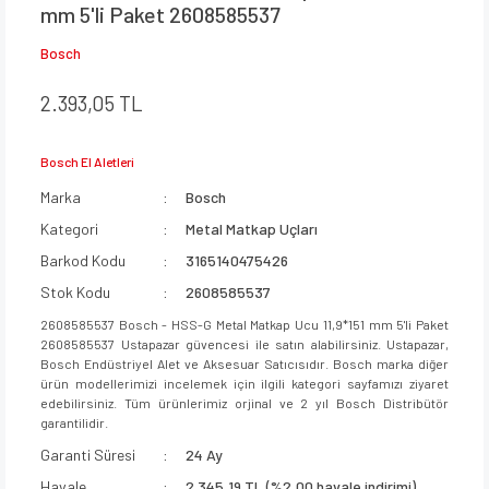
mm 5'li Paket 2608585537
Bosch
2.393,05 TL
Bosch El Aletleri
Marka
Bosch
Kategori
Metal Matkap Uçları
Barkod Kodu
3165140475426
Stok Kodu
2608585537
2608585537 Bosch - HSS-G Metal Matkap Ucu 11,9*151 mm 5'li Paket
2608585537 Ustapazar güvencesi ile satın alabilirsiniz. Ustapazar,
Bosch Endüstriyel Alet ve Aksesuar Satıcısıdır. Bosch marka diğer
ürün modellerimizi incelemek için ilgili kategori sayfamızı ziyaret
edebilirsiniz. Tüm ürünlerimiz orjinal ve 2 yıl Bosch Distribütör
garantilidir.
Garanti Süresi
24 Ay
Havale
2.345,19 TL (%2,00 havale indirimi)