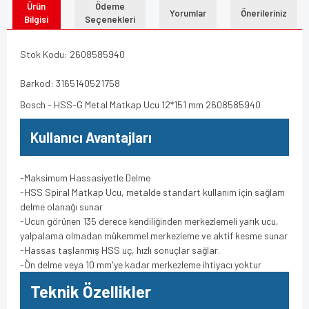
Ürün
Ödeme
Yorumlar
Önerileriniz
Bilgisi
Seçenekleri
Stok Kodu: 2608585940
Barkod: 3165140521758
Bosch - HSS-G Metal Matkap Ucu 12*151 mm 2608585940
Kullanıcı Avantajları
-Maksimum Hassasiyetle Delme
-HSS Spiral Matkap Ucu, metalde standart kullanım için sağlam
delme olanağı sunar
-Ucun görünen 135 derece kendiliğinden merkezlemeli yarık ucu,
yalpalama olmadan mükemmel merkezleme ve aktif kesme sunar
-Hassas taşlanmış HSS uç, hızlı sonuçlar sağlar.
-Ön delme veya 10 mm'ye kadar merkezleme ihtiyacı yoktur
Teknik Özellikler