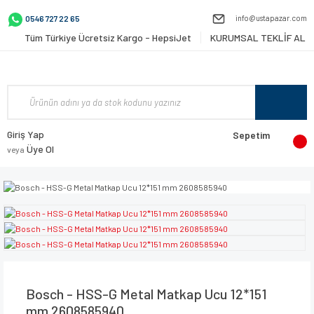
info@ustapazar.com
0546 727 22 65
Tüm Türkiye Ücretsiz Kargo - HepsiJet
KURUMSAL TEKLİF AL
Giriş Yap
Sepetim
Üye Ol
veya
Bosch - HSS-G Metal Matkap Ucu 12*151
mm 2608585940