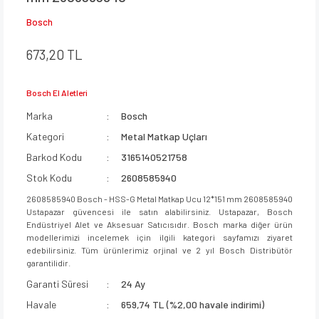
Bosch
673,20 TL
Bosch El Aletleri
Marka
Bosch
Kategori
Metal Matkap Uçları
Barkod Kodu
3165140521758
Stok Kodu
2608585940
2608585940 Bosch - HSS-G Metal Matkap Ucu 12*151 mm 2608585940
Ustapazar güvencesi ile satın alabilirsiniz. Ustapazar, Bosch
Endüstriyel Alet ve Aksesuar Satıcısıdır. Bosch marka diğer ürün
modellerimizi incelemek için ilgili kategori sayfamızı ziyaret
edebilirsiniz. Tüm ürünlerimiz orjinal ve 2 yıl Bosch Distribütör
garantilidir.
Garanti Süresi
24 Ay
Havale
659,74 TL (%2,00 havale indirimi)