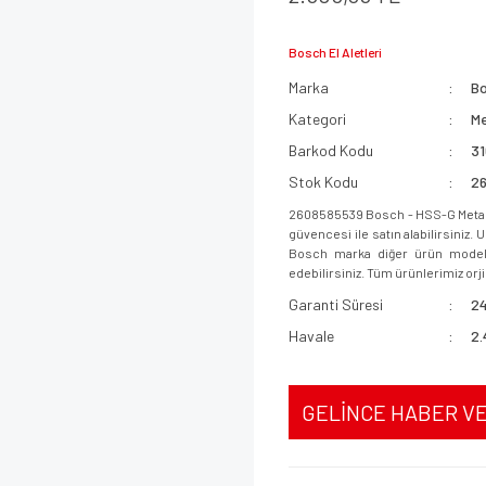
Bosch El Aletleri
Marka
B
Kategori
Me
Barkod Kodu
3
Stok Kodu
2
2608585539 Bosch - HSS-G Metal 
güvencesi ile satın alabilirsiniz.
Bosch marka diğer ürün modeller
edebilirsiniz. Tüm ürünlerimiz orjin
Garanti Süresi
24
Havale
2.
GELİNCE HABER V