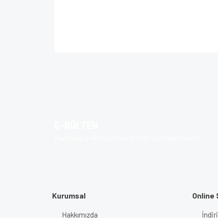
Bu ürünün fiyat bilgisi, resim, ürün açıklamalarında 
Görüş ve önerileriniz için teşekkür ederiz.
Ürün resmi kalitesiz, bozuk veya görüntülenem
Ürün açıklamasında eksik bilgiler bulunuyor.
Ürün bilgilerinde hatalar bulunuyor.
E-BÜLTEN
Ürün fiyatı diğer sitelerden daha pahalı.
Kampanya ve indirimlerden ilk sen haberdar ol!
Bu ürüne benzer farklı alternatifler olmalı.
Kurumsal
Online 
Hakkımızda
İndir