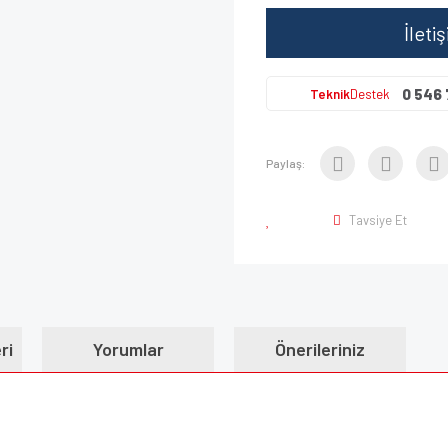
İleti
0 546 
Teknik
Destek
Paylaş:
Tavsiye Et
ri
Yorumlar
Önerileriniz