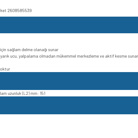
Paket 2608585539
için sağlam delme olanağı sunar
i yarık ucu, yalpalama olmadan mükemmel merkezleme ve aktif kesme suna
yoktur
lam uzunluk (L2) mm: 151