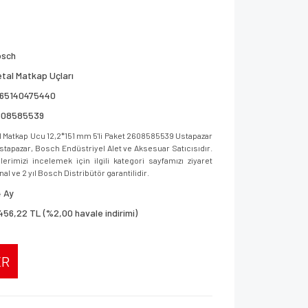
osch
tal Matkap Uçları
165140475440
608585539
Matkap Ucu 12,2*151 mm 5'li Paket 2608585539 Ustapazar
 Ustapazar, Bosch Endüstriyel Alet ve Aksesuar Satıcısıdır.
imizi incelemek için ilgili kategori sayfamızı ziyaret
al ve 2 yıl Bosch Distribütör garantilidir.
 Ay
456,22 TL (%2,00 havale indirimi)
ER