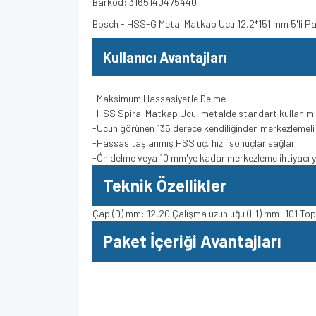
Barkod: 3165140475440
Bosch - HSS-G Metal Matkap Ucu 12,2*151 mm 5'li 
Kullanıcı Avantajları
-Maksimum Hassasiyetle Delme
-HSS Spiral Matkap Ucu, metalde standart kullanım 
-Ucun görünen 135 derece kendiliğinden merkezlemel
-Hassas taşlanmış HSS uç, hızlı sonuçlar sağlar.
-Ön delme veya 10 mm'ye kadar merkezleme ihtiyacı 
Teknik Özellikler
Çap (D) mm: 12,20 Çalışma uzunluğu (L1) mm: 101 Top
Paket İçeriği Avantajları