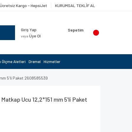
Ücretsiz Kargo - HepsiJet
KURUMSAL TEKLİF AL
Giriş Yap
Sepetim
Üye Ol
veya
 Ölçme Aletleri
Dremel
Hizmetler
 mm 5'li Paket 2608585539
Matkap Ucu 12,2*151 mm 5'li Paket