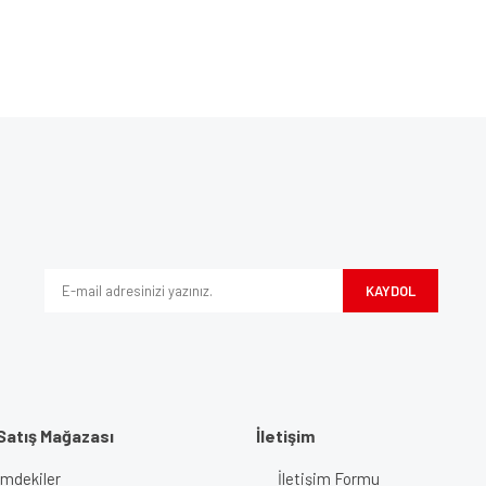
Bu ürüne ilk yorumu siz yapın!
ve diğer konularda yetersiz gördüğünüz noktaları öneri formunu kullanarak tarafım
Yorum Yaz
iyor.
KAYDOL
Satış Mağazası
İletişim
imdekiler
İletişim Formu
Gönder