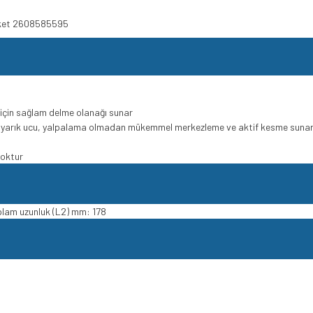
aket 2608585595
için sağlam delme olanağı sunar
i yarık ucu, yalpalama olmadan mükemmel merkezleme ve aktif kesme suna
yoktur
plam uzunluk (L2) mm: 178