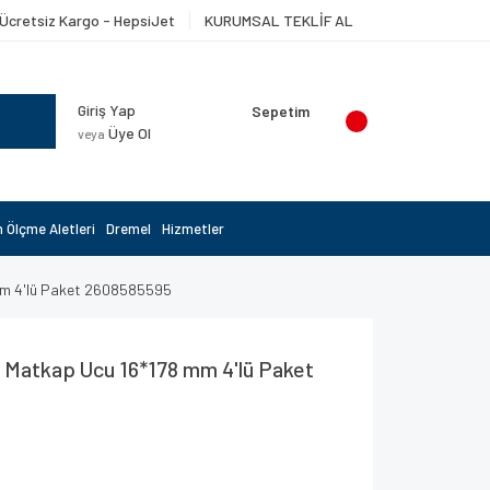
Ücretsiz Kargo - HepsiJet
KURUMSAL TEKLİF AL
Giriş Yap
Sepetim
Üye Ol
veya
 Ölçme Aletleri
Dremel
Hizmetler
mm 4'lü Paket 2608585595
 Matkap Ucu 16*178 mm 4'lü Paket