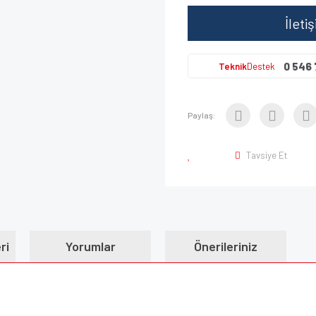
İleti
0 546 
Teknik
Destek
Paylaş:
Tavsiye Et
ri
Yorumlar
Önerileriniz