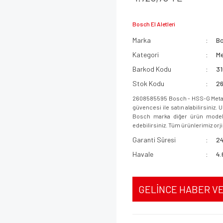
Bosch El Aletleri
Marka
B
Kategori
Me
Barkod Kodu
3
Stok Kodu
2
2608585595 Bosch - HSS-G Metal
güvencesi ile satın alabilirsiniz.
Bosch marka diğer ürün modeller
edebilirsiniz. Tüm ürünlerimiz orjin
Garanti Süresi
24
Havale
4.
GELİNCE HABER V