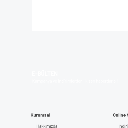
Bu ürünün fiyat bilgisi, resim, ürün açıklamalarında 
Görüş ve önerileriniz için teşekkür ederiz.
Ürün resmi kalitesiz, bozuk veya görüntülenem
Ürün açıklamasında eksik bilgiler bulunuyor.
Ürün bilgilerinde hatalar bulunuyor.
E-BÜLTEN
Ürün fiyatı diğer sitelerden daha pahalı.
Kampanya ve indirimlerden ilk sen haberdar ol!
Bu ürüne benzer farklı alternatifler olmalı.
Kurumsal
Online 
Hakkımızda
İndir