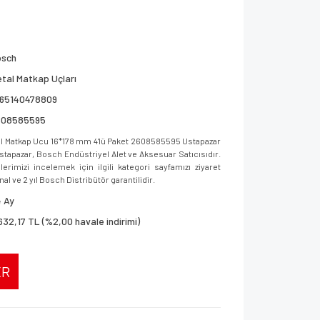
osch
tal Matkap Uçları
165140478809
608585595
 Matkap Ucu 16*178 mm 4'lü Paket 2608585595 Ustapazar
 Ustapazar, Bosch Endüstriyel Alet ve Aksesuar Satıcısıdır.
imizi incelemek için ilgili kategori sayfamızı ziyaret
al ve 2 yıl Bosch Distribütör garantilidir.
 Ay
632,17 TL (%2,00 havale indirimi)
ER