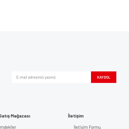
Bu ürüne ilk yorumu siz yapın!
ve diğer konularda yetersiz gördüğünüz noktaları öneri formunu kullanarak tarafım
Yorum Yaz
iyor.
KAYDOL
Satış Mağazası
İletişim
imdekiler
İletişim Formu
Gönder