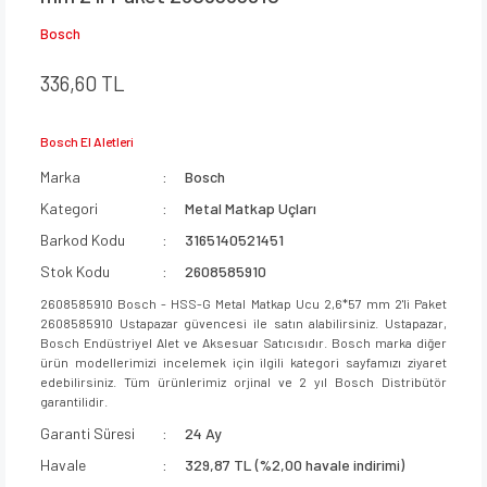
Bosch
336,60 TL
Bosch El Aletleri
Marka
Bosch
Kategori
Metal Matkap Uçları
Barkod Kodu
3165140521451
Stok Kodu
2608585910
2608585910 Bosch - HSS-G Metal Matkap Ucu 2,6*57 mm 2'li Paket
2608585910 Ustapazar güvencesi ile satın alabilirsiniz. Ustapazar,
Bosch Endüstriyel Alet ve Aksesuar Satıcısıdır. Bosch marka diğer
ürün modellerimizi incelemek için ilgili kategori sayfamızı ziyaret
edebilirsiniz. Tüm ürünlerimiz orjinal ve 2 yıl Bosch Distribütör
garantilidir.
Garanti Süresi
24 Ay
Havale
329,87 TL (%2,00 havale indirimi)