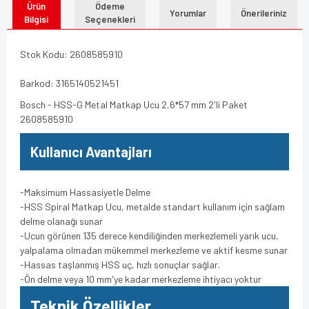
Ürün
Ödeme
Yorumlar
Önerileriniz
Bilgisi
Seçenekleri
Stok Kodu: 2608585910
Barkod: 3165140521451
Bosch - HSS-G Metal Matkap Ucu 2,6*57 mm 2'li Paket
2608585910
Kullanıcı Avantajları
-Maksimum Hassasiyetle Delme
-HSS Spiral Matkap Ucu, metalde standart kullanım için sağlam
delme olanağı sunar
-Ucun görünen 135 derece kendiliğinden merkezlemeli yarık ucu,
yalpalama olmadan mükemmel merkezleme ve aktif kesme sunar
-Hassas taşlanmış HSS uç, hızlı sonuçlar sağlar.
-Ön delme veya 10 mm'ye kadar merkezleme ihtiyacı yoktur
Teknik Özellikler