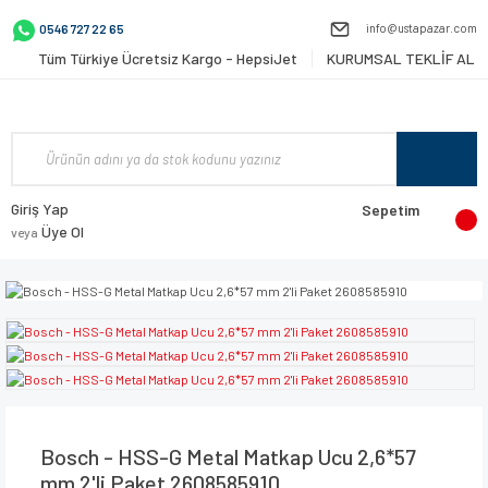
info@ustapazar.com
0546 727 22 65
Tüm Türkiye Ücretsiz Kargo - HepsiJet
KURUMSAL TEKLİF AL
Giriş Yap
Sepetim
Üye Ol
veya
Bosch - HSS-G Metal Matkap Ucu 2,6*57
mm 2'li Paket 2608585910