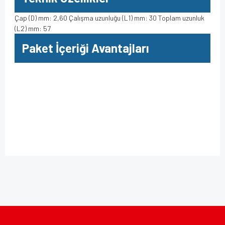
Çap (D) mm: 2,60 Çalışma uzunluğu (L1) mm: 30 Toplam uzunluk
(L2) mm: 57
Paket İçeriği Avantajları
Bu ürüne ilk yorumu siz yapın!
Bu ürünün fiyat bilgisi, resim, ürün açıklamalarında ve diğer
konularda yetersiz gördüğünüz noktaları öneri formunu
kullanarak tarafımıza iletebilirsiniz.
Yorum Yaz
Görüş ve önerileriniz için teşekkür ederiz.
Ürün resmi kalitesiz, bozuk veya görüntülenemiyor.