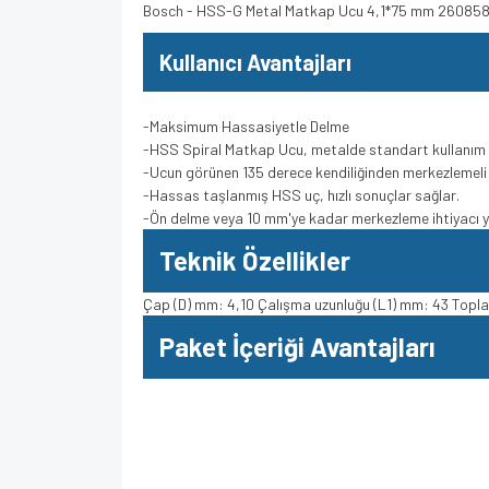
Bosch - HSS-G Metal Matkap Ucu 4,1*75 mm 26085
Kullanıcı Avantajları
-Maksimum Hassasiyetle Delme
-HSS Spiral Matkap Ucu, metalde standart kullanım 
-Ucun görünen 135 derece kendiliğinden merkezlemel
-Hassas taşlanmış HSS uç, hızlı sonuçlar sağlar.
-Ön delme veya 10 mm'ye kadar merkezleme ihtiyacı 
Teknik Özellikler
Çap (D) mm: 4,10 Çalışma uzunluğu (L1) mm: 43 Topl
Paket İçeriği Avantajları