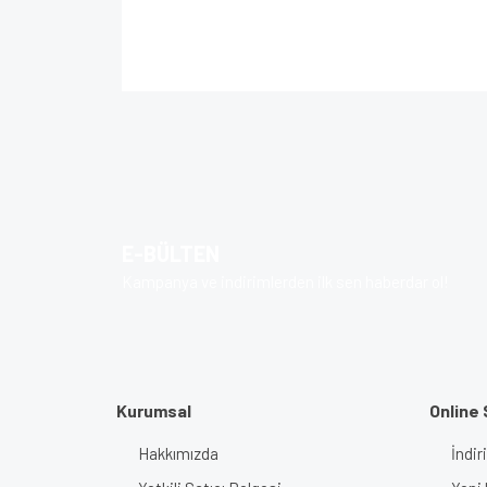
Bu ürünün fiyat bilgisi, resim, ürün açıklamalarında 
Görüş ve önerileriniz için teşekkür ederiz.
Ürün resmi kalitesiz, bozuk veya görüntülenem
Ürün açıklamasında eksik bilgiler bulunuyor.
Ürün bilgilerinde hatalar bulunuyor.
E-BÜLTEN
Ürün fiyatı diğer sitelerden daha pahalı.
Kampanya ve indirimlerden ilk sen haberdar ol!
Bu ürüne benzer farklı alternatifler olmalı.
Kurumsal
Online 
Hakkımızda
İndir