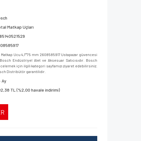
osch
tal Matkap Uçları
165140521529
608585917
 Matkap Ucu 4,1*75 mm 2608585917 Ustapazar güvencesi
ar, Bosch Endüstriyel Alet ve Aksesuar Satıcısıdır. Bosch
elemek için ilgili kategori sayfamızı ziyaret edebilirsiniz.
sch Distribütör garantilidir.
 Ay
2,38 TL (%2,00 havale indirimi)
ER