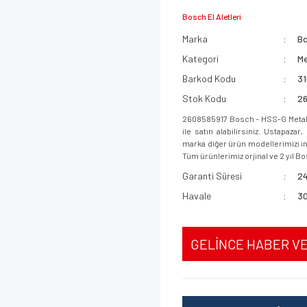
Bosch El Aletleri
Marka
B
Kategori
Me
Barkod Kodu
3
Stok Kodu
2
2608585917 Bosch - HSS-G Metal
ile satın alabilirsiniz. Ustapaz
marka diğer ürün modellerimizi inc
Tüm ürünlerimiz orjinal ve 2 yıl Bo
Garanti Süresi
24
Havale
30
GELİNCE HABER V