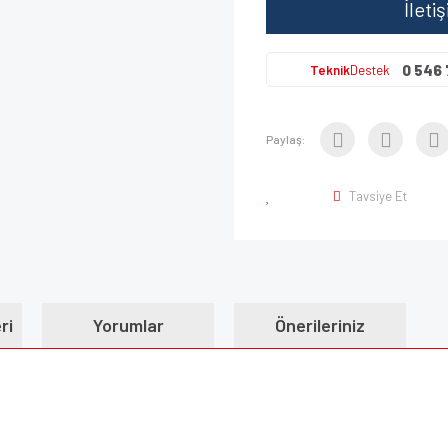
İleti
0 546 
Teknik
Destek
Paylaş:
Tavsiye Et
ri
Yorumlar
Önerileriniz