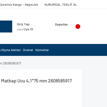
Ücretsiz Kargo - HepsiJet
KURUMSAL TEKLİF AL
Giriş Yap
Sepetim
Üye Ol
veya
 Ölçme Aletleri
Dremel
Hizmetler
mm 2608585917
 Matkap Ucu 4,1*75 mm 2608585917