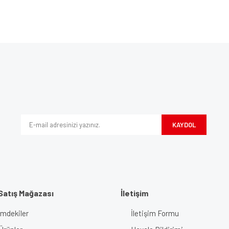
Bu ürüne ilk yorumu siz yapın!
ve diğer konularda yetersiz gördüğünüz noktaları öneri formunu kullanarak tarafım
Yorum Yaz
iyor.
KAYDOL
Satış Mağazası
İletişim
imdekiler
İletişim Formu
Gönder