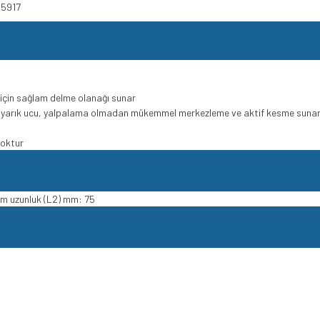
85917
için sağlam delme olanağı sunar
i yarık ucu, yalpalama olmadan mükemmel merkezleme ve aktif kesme suna
yoktur
am uzunluk (L2) mm: 75