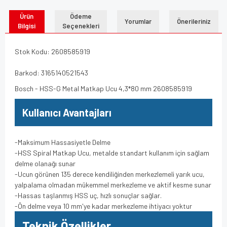
Ürün
Ödeme
Yorumlar
Önerileriniz
Bilgisi
Seçenekleri
Stok Kodu: 2608585919
Barkod: 3165140521543
Bosch - HSS-G Metal Matkap Ucu 4,3*80 mm 2608585919
Kullanıcı Avantajları
-Maksimum Hassasiyetle Delme
-HSS Spiral Matkap Ucu, metalde standart kullanım için sağlam
delme olanağı sunar
-Ucun görünen 135 derece kendiliğinden merkezlemeli yarık ucu,
yalpalama olmadan mükemmel merkezleme ve aktif kesme sunar
-Hassas taşlanmış HSS uç, hızlı sonuçlar sağlar.
-Ön delme veya 10 mm'ye kadar merkezleme ihtiyacı yoktur
Teknik Özellikler