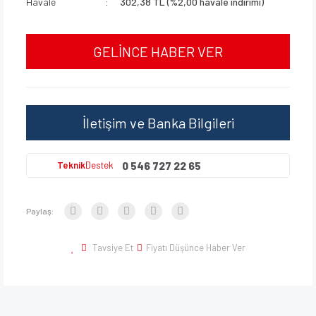
Havale
302,38 TL (%2,00 havale indirimi)
GELİNCE HABER VER
İletişim ve Banka Bilgileri
0 546 727 22 65
Teknik
Destek
Paylaş:
Tavsiye Et
Fiyatı Düşünce Haber Ver