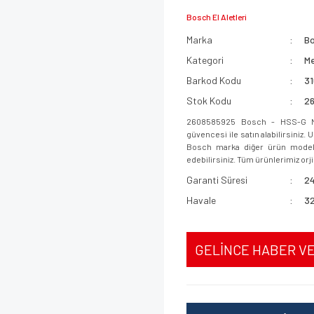
Bosch El Aletleri
Marka
B
Kategori
Me
Barkod Kodu
3
Stok Kodu
2
2608585925 Bosch - HSS-G M
güvencesi ile satın alabilirsiniz.
Bosch marka diğer ürün modeller
edebilirsiniz. Tüm ürünlerimiz orjin
Garanti Süresi
24
Havale
32
GELİNCE HABER V