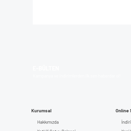
Bu ürünün fiyat bilgisi, resim, ürün açıklamalarında 
Görüş ve önerileriniz için teşekkür ederiz.
Ürün resmi kalitesiz, bozuk veya görüntülenem
Ürün açıklamasında eksik bilgiler bulunuyor.
Ürün bilgilerinde hatalar bulunuyor.
E-BÜLTEN
Ürün fiyatı diğer sitelerden daha pahalı.
Kampanya ve indirimlerden ilk sen haberdar ol!
Bu ürüne benzer farklı alternatifler olmalı.
Kurumsal
Online 
Hakkımızda
İndir