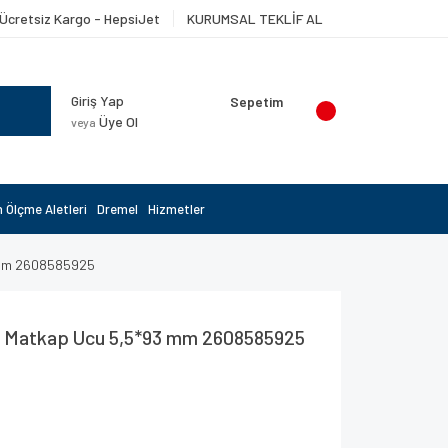
Ücretsiz Kargo - HepsiJet
KURUMSAL TEKLİF AL
Giriş Yap
Sepetim
Üye Ol
veya
 Ölçme Aletleri
Dremel
Hizmetler
 mm 2608585925
 Matkap Ucu 5,5*93 mm 2608585925