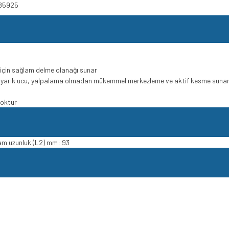
585925
için sağlam delme olanağı sunar
i yarık ucu, yalpalama olmadan mükemmel merkezleme ve aktif kesme suna
yoktur
am uzunluk (L2) mm: 93