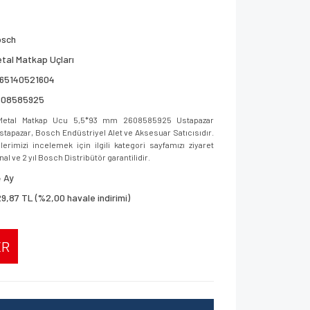
osch
tal Matkap Uçları
165140521604
608585925
etal Matkap Ucu 5,5*93 mm 2608585925 Ustapazar
 Ustapazar, Bosch Endüstriyel Alet ve Aksesuar Satıcısıdır.
imizi incelemek için ilgili kategori sayfamızı ziyaret
al ve 2 yıl Bosch Distribütör garantilidir.
 Ay
9,87 TL (%2,00 havale indirimi)
ER