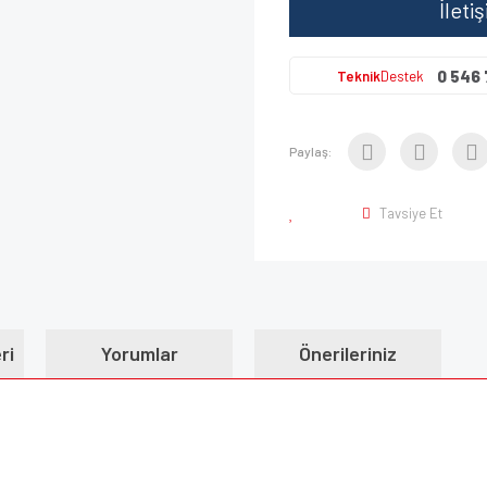
İleti
0 546 
Teknik
Destek
Paylaş:
Tavsiye Et
ri
Yorumlar
Önerileriniz