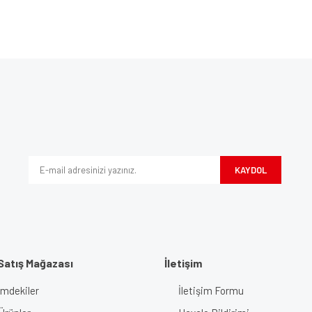
Bu ürüne ilk yorumu siz yapın!
ve diğer konularda yetersiz gördüğünüz noktaları öneri formunu kullanarak tarafım
Yorum Yaz
iyor.
KAYDOL
Satış Mağazası
İletişim
imdekiler
İletişim Formu
Gönder