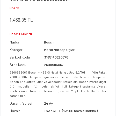
Bosch
1.466,85 TL
Bosch El Aletleri
Marka
Bosch
Kategori
Metal Matkap Uçları
Barkod Kodu
3165140290678
Stok Kodu
2608595067
2608595067 Bosch - HSS-G Metal Matkap Ucu 6,2*101 mm 10'lu Paket
2608595067 Ustapazar güvencesi ile satın alabilirsiniz. Ustapazar,
Bosch Endüstriyel Alet ve Aksesuar Satıcısıdır. Bosch marka diğer
ürün modellerimizi incelemek için ilgili kategori sayfamızı ziyaret
edebilirsiniz. Tüm ürünlerimiz orjinal ve 2 yıl Bosch Distribütör
garantilidir.
Garanti Süresi
24 Ay
Havale
1.437,51 TL (%2,00 havale indirimi)