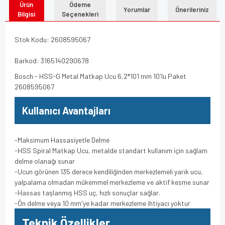
Ürün
Ödeme
Yorumlar
Önerileriniz
Bilgisi
Seçenekleri
Stok Kodu: 2608595067
Barkod: 3165140290678
Bosch - HSS-G Metal Matkap Ucu 6,2*101 mm 10'lu Paket
2608595067
Kullanıcı Avantajları
-Maksimum Hassasiyetle Delme
-HSS Spiral Matkap Ucu, metalde standart kullanım için sağlam
delme olanağı sunar
-Ucun görünen 135 derece kendiliğinden merkezlemeli yarık ucu,
yalpalama olmadan mükemmel merkezleme ve aktif kesme sunar
-Hassas taşlanmış HSS uç, hızlı sonuçlar sağlar.
-Ön delme veya 10 mm'ye kadar merkezleme ihtiyacı yoktur
Teknik Özellikler