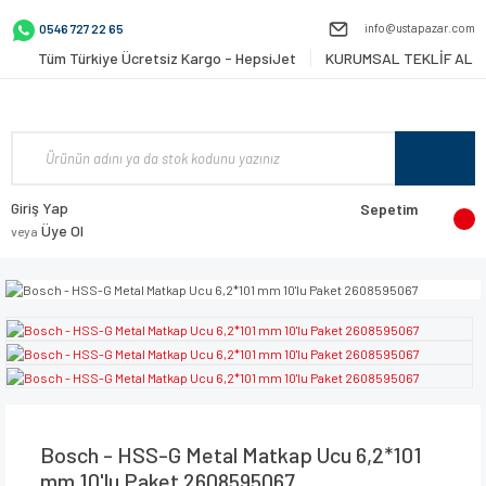
info@ustapazar.com
0546 727 22 65
Tüm Türkiye Ücretsiz Kargo - HepsiJet
KURUMSAL TEKLİF AL
Giriş Yap
Sepetim
Üye Ol
veya
Bosch - HSS-G Metal Matkap Ucu 6,2*101
mm 10'lu Paket 2608595067