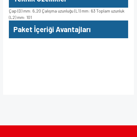
Çap (D) mm: 6,20 Çalışma uzunluğu (L1) mm: 63 Toplam uzunluk
(L2) mm: 101
Paket İçeriği Avantajları
Bu ürüne ilk yorumu siz yapın!
Bu ürünün fiyat bilgisi, resim, ürün açıklamalarında ve diğer
konularda yetersiz gördüğünüz noktaları öneri formunu
kullanarak tarafımıza iletebilirsiniz.
Yorum Yaz
Görüş ve önerileriniz için teşekkür ederiz.
Ürün resmi kalitesiz, bozuk veya görüntülenemiyor.