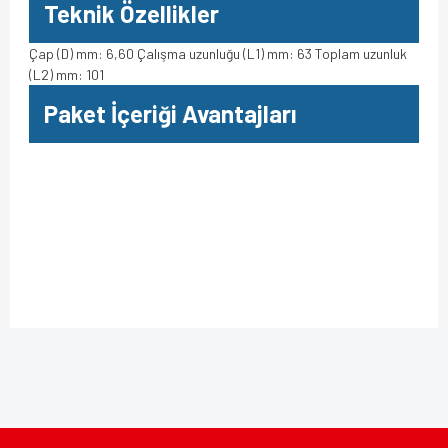
Teknik Özellikler
Çap (D) mm: 6,60 Çalışma uzunluğu (L1) mm: 63 Toplam uzunluk
(L2) mm: 101
Paket İçeriği Avantajları
Bu ürüne ilk yorumu siz yapın!
Bu ürünün fiyat bilgisi, resim, ürün açıklamalarında ve diğer
konularda yetersiz gördüğünüz noktaları öneri formunu
kullanarak tarafımıza iletebilirsiniz.
Yorum Yaz
Görüş ve önerileriniz için teşekkür ederiz.
Ürün resmi kalitesiz, bozuk veya görüntülenemiyor.