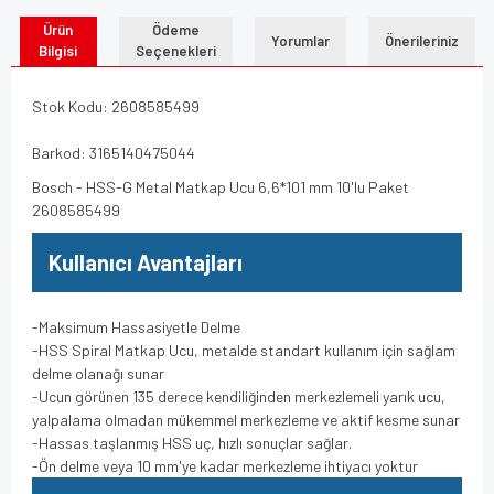
Ürün
Ödeme
Yorumlar
Önerileriniz
Bilgisi
Seçenekleri
Stok Kodu: 2608585499
Barkod: 3165140475044
Bosch - HSS-G Metal Matkap Ucu 6,6*101 mm 10'lu Paket
2608585499
Kullanıcı Avantajları
-Maksimum Hassasiyetle Delme
-HSS Spiral Matkap Ucu, metalde standart kullanım için sağlam
delme olanağı sunar
-Ucun görünen 135 derece kendiliğinden merkezlemeli yarık ucu,
yalpalama olmadan mükemmel merkezleme ve aktif kesme sunar
-Hassas taşlanmış HSS uç, hızlı sonuçlar sağlar.
-Ön delme veya 10 mm'ye kadar merkezleme ihtiyacı yoktur