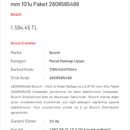
mm 10'lu Paket 2608585499
Bosch
1.594,45 TL
Bosch El Aletleri
Marka
Bosch
Kategori
Metal Matkap Uçları
Barkod Kodu
3165140475044
Stok Kodu
2608585499
2608585499 Bosch - HSS-G Metal Matkap Ucu 6,6*101 mm 10'lu Paket
2608585499 Ustapazar güvencesi ile satın alabilirsiniz. Ustapazar,
Bosch Endüstriyel Alet ve Aksesuar Satıcısıdır. Bosch marka diğer
ürün modellerimizi incelemek için ilgili kategori sayfamızı ziyaret
edebilirsiniz. Tüm ürünlerimiz orjinal ve 2 yıl Bosch Distribütör
garantilidir.
Garanti Süresi
24 Ay
Havale
1.562,56 TL (%2,00 havale indirimi)