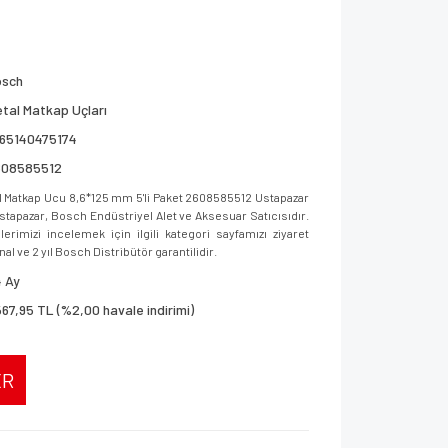
osch
tal Matkap Uçları
165140475174
608585512
Matkap Ucu 8,6*125 mm 5'li Paket 2608585512 Ustapazar
 Ustapazar, Bosch Endüstriyel Alet ve Aksesuar Satıcısıdır.
imizi incelemek için ilgili kategori sayfamızı ziyaret
al ve 2 yıl Bosch Distribütör garantilidir.
 Ay
567,95 TL (%2,00 havale indirimi)
ER