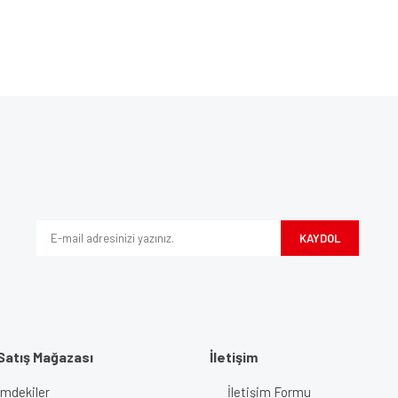
Bu ürüne ilk yorumu siz yapın!
ve diğer konularda yetersiz gördüğünüz noktaları öneri formunu kullanarak tarafım
Yorum Yaz
iyor.
KAYDOL
Satış Mağazası
İletişim
imdekiler
İletişim Formu
Gönder