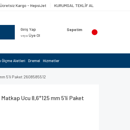
Ücretsiz Kargo - HepsiJet
KURUMSAL TEKLİF AL
Giriş Yap
Sepetim
Üye Ol
veya
 Ölçme Aletleri
Dremel
Hizmetler
mm 5'li Paket 2608585512
Matkap Ucu 8,6*125 mm 5'li Paket