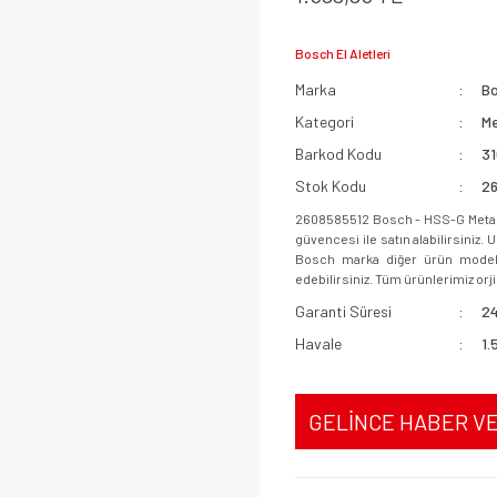
Bosch El Aletleri
Marka
B
Kategori
Me
Barkod Kodu
3
Stok Kodu
2
2608585512 Bosch - HSS-G Metal 
güvencesi ile satın alabilirsiniz.
Bosch marka diğer ürün modeller
edebilirsiniz. Tüm ürünlerimiz orjin
Garanti Süresi
24
Havale
1.
GELİNCE HABER V