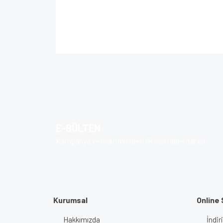
Bu ürünün fiyat bilgisi, resim, ürün açıklamalarında 
Görüş ve önerileriniz için teşekkür ederiz.
Ürün resmi kalitesiz, bozuk veya görüntülenem
Ürün açıklamasında eksik bilgiler bulunuyor.
Ürün bilgilerinde hatalar bulunuyor.
E-BÜLTEN
Ürün fiyatı diğer sitelerden daha pahalı.
Kampanya ve indirimlerden ilk sen haberdar ol!
Bu ürüne benzer farklı alternatifler olmalı.
Kurumsal
Online 
Hakkımızda
İndir