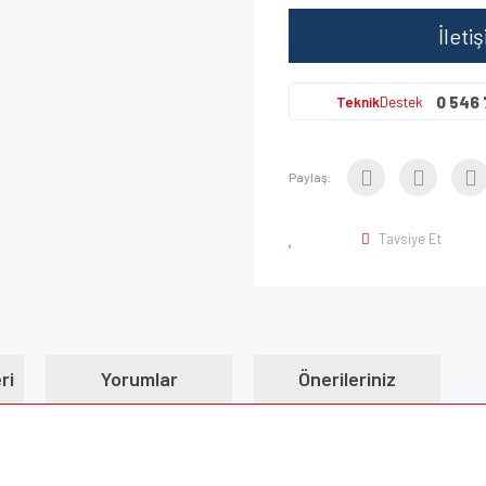
İleti
0 546 
Teknik
Destek
Paylaş:
Tavsiye Et
ri
Yorumlar
Önerileriniz