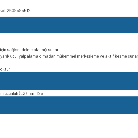
aket 2608585512
için sağlam delme olanağı sunar
i yarık ucu, yalpalama olmadan mükemmel merkezleme ve aktif kesme suna
yoktur
am uzunluk (L2) mm: 125