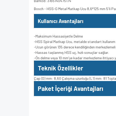
Barkod: 3165140475174
Bosch - HSS-G Metal Matkap Ucu 8,6*125 mm 5'li P
Kullanıcı Avantajları
-Maksimum Hassasiyetle Delme
-HSS Spiral Matkap Ucu, metalde standart kullanım 
-Ucun görünen 135 derece kendiliğinden merkezlemel
-Hassas taşlanmış HSS uç, hızlı sonuçlar sağlar.
-Ön delme veya 10 mm'ye kadar merkezleme ihtiyacı 
Teknik Özellikler
Çap (D) mm: 8,60 Çalışma uzunluğu (L1) mm: 81 Topl
Paket İçeriği Avantajları